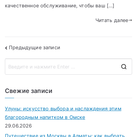
качественное обслуживание, чтобы ваш […]
Читать далее
Навигация
Предыдущие записи
по
П
записям
о
и
Свежие записи
с
к
Улуны: искусство выбора и наслаждения этим
д
благородным напитком в Омске
л
29.06.2026
я
Путешествие из Москвы в Алматы: как выбрать