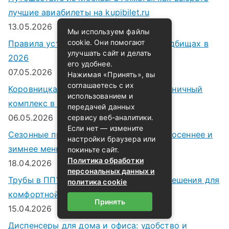
:
лучшие авиабилеты на kupibilet.ru
13.05.2026
Мы используем файлы
cookie. Они помогают
Правила установки памятников на кладбищах в
улучшать сайт и делать
2026
его удобнее.
07.05.2026
Нажимая «Принять», вы
соглашаетесь с их
Коровницкая Слобода — уютный гостиничный
использованием и
комплекс в сердце Ярославля
передачей данных
06.05.2026
сервису веб-аналитики.
Если нет — измените
Сезонные продукты: весеннее, летнее, осеннее и
настройки браузера или
зимнее меню
покиньте сайт.
Политика обработки
18.04.2026
персональных данных и
Трубы в ППУ изоляции: современные решения для
политика cookie
комфортной и надежной инженерии
Принять
15.04.2026
Диспенсеры для дома и офиса: удобство и