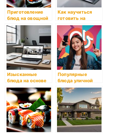
Приготовление
Как научиться
блюд на овощной
готовить на
основе
основе семейных
рецептов
Изысканные
Популярные
блюда на основе
блюда уличной
пасты
еды: как их
сделать дома