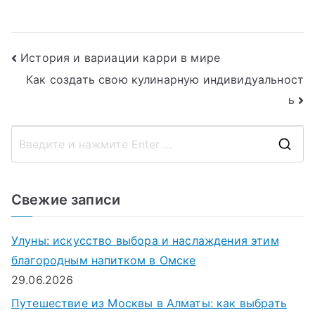
готовить
Навигация
История и вариации карри в мире
Как создать свою кулинарную индивидуальност
по
ь
записям
П
о
и
Свежие записи
с
к
Улуны: искусство выбора и наслаждения этим
д
благородным напитком в Омске
л
29.06.2026
я
Путешествие из Москвы в Алматы: как выбрать
: