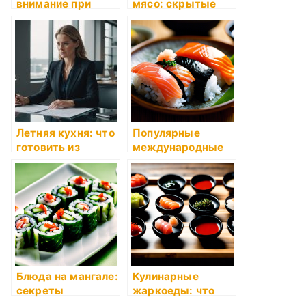
внимание при
мясо: скрытые
приготовлении
секреты шеф-
мяса
поваров
Летняя кухня: что
Популярные
готовить из
международные
сезонных
ресторанные
продуктов
блюда
Блюда на мангале:
Кулинарные
секреты
жаркоеды: что
профессионалов
это такое и как