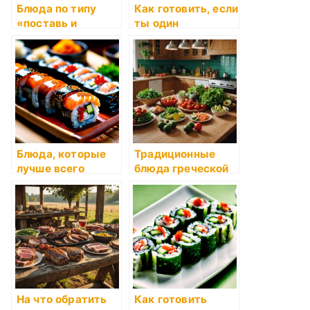
Блюда по типу
Как готовить, если
«поставь и
ты один
забудь»
Блюда, которые
Традиционные
лучше всего
блюда греческой
стареют
кухни
На что обратить
Как готовить