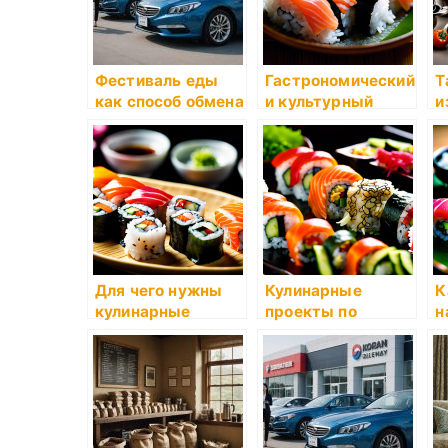
Фестиваль еды
Гастрономический
Т
как способ обмена
и культурный
и
опытом
обмен через еду
к
Для чего нужны
Кулинарные
К
кулинарные
проекты по
н
курсы?
здоровому
в
питанию