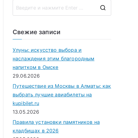
П
о
и
Свежие записи
с
к
Улуны: искусство выбора и
д
наслаждения этим благородным
л
напитком в Омске
я
29.06.2026
:
Путешествие из Москвы в Алматы: как
выбрать лучшие авиабилеты на
kupibilet.ru
13.05.2026
Правила установки памятников на
кладбищах в 2026