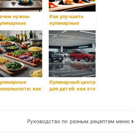
ачем нужны
Как улучшить
улинарные
кулинарные
аконченные и
навыки
еопубликованны
 произведения
улинарные
Кулинарный центр
ениальности: как
для детей: как это
зять опыт
работает?
Руководство по разным рецептам меню