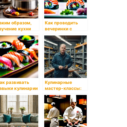
аким образом,
Как проводить
зучение кухни
вечеринки с
ак искусство
кулинарными
мастер-классами
ак развивать
Кулинарные
авыки кулинарии
мастер-классы:
 будущем?
стоит ли идти