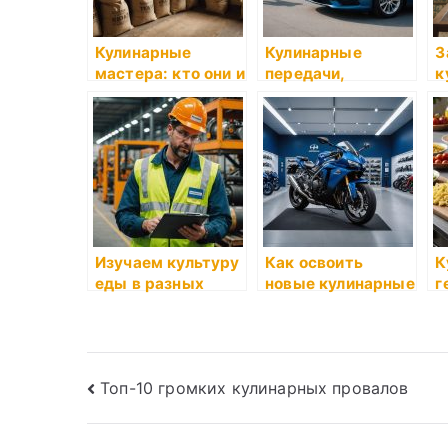
Кулинарные
Кулинарные
З
мастера: кто они и
передачи,
к
чем знамениты
которые
з
вдохновляют
н
е
Изучаем культуру
Как освоить
К
еды в разных
новые кулинарные
г
странах
техники
в
Навигация
Топ-10 громких кулинарных провалов
по