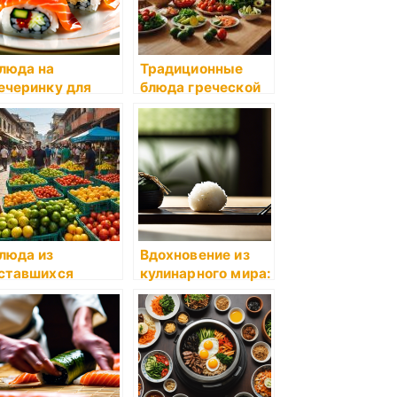
люда на
Традиционные
ечеринку для
блюда греческой
етей
кухни
люда из
Вдохновение из
ставшихся
кулинарного мира:
родуктов
дальше просто
некуда