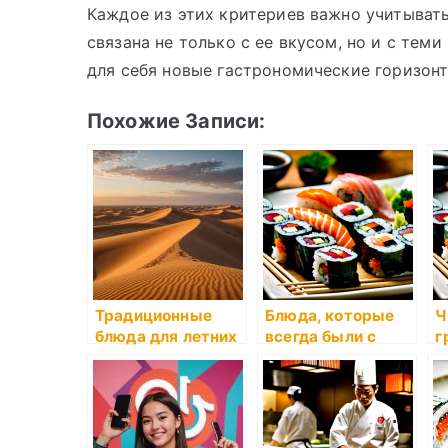
Каждое из этих критериев важно учитыват
связана не только с ее вкусом, но и с тем
для себя новые гастрономические горизонт
Похожие Записи:
Традиционные
Блюда, которые
Ч
блюда для летних
всегда были с
г
праздников
нами
о