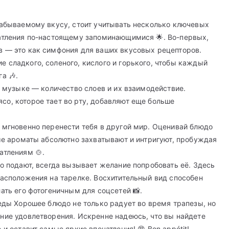
забываемому вкусу, стоит учитывать несколько ключевых
чатления по-настоящему запоминающимися 🌟. Во-первых,
в — это как симфония для ваших вкусовых рецепторов.
 сладкого, соленого, кислого и горького, чтобы каждый
а 🎶.
в музыке — количество слоев и их взаимодействие.
о, которое тает во рту, добавляют еще больше
.
 мгновенно перенести тебя в другой мир. Оценивай блюдо
рые ароматы абсолютно захватывают и интригуют, пробуждая
атлениям 🍲.
во подают, всегда вызывает желание попробовать её. Здесь
расположения на тарелке. Восхитительный вид способен
ать его фотогеничным для соцсетей 📸.
 еды Хорошее блюдо не только радует во время трапезы, но
ние удовлетворения. Искренне надеюсь, что вы найдете
 и оставит самые яркие впечатления! 😍 Bon appétit!