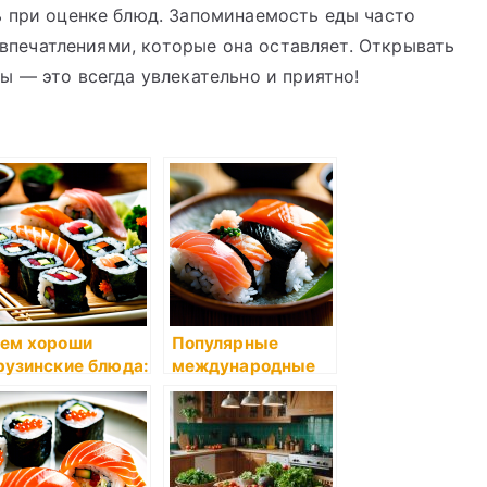
ь при оценке блюд. Запоминаемость еды часто
и впечатлениями, которые она оставляет. Открывать
ы — это всегда увлекательно и приятно!
ем хороши
Популярные
рузинские блюда:
международные
писание
ресторанные
блюда