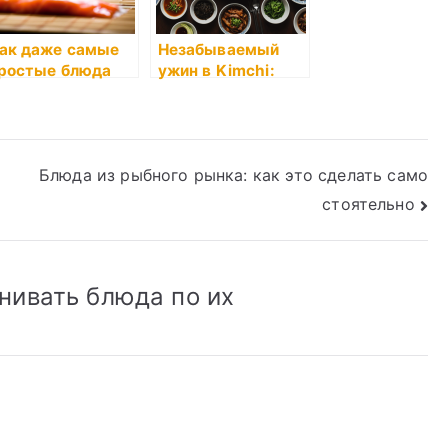
ак даже самые
Незабываемый
ростые блюда
ужин в Kimchi:
делать
лучшие блюда
зысканными
корейской кухни
Блюда из рыбного рынка: как это сделать само
стоятельно
нивать блюда по их