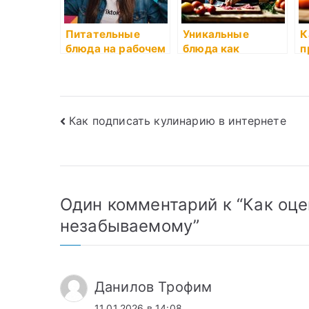
Питательные
Уникальные
К
блюда на рабочем
блюда как
п
месте: что
результат
с
приготовить
экспериментов
и
Навигация
Как подписать кулинарию в интернете
по
записям
Один комментарий к “
Как оце
незабываемому
”
Данилов Трофим
11.01.2026 в 14:08