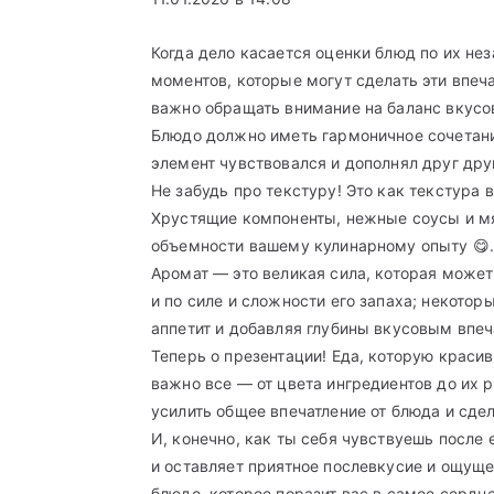
Когда дело касается оценки блюд по их не
моментов, которые могут сделать эти впе
важно обращать внимание на баланс вкусо
Блюдо должно иметь гармоничное сочетание
элемент чувствовался и дополнял друг друг
Не забудь про текстуру! Это как текстура 
Хрустящие компоненты, нежные соусы и мяс
объемности вашему кулинарному опыту 😋
Аромат — это великая сила, которая может
и по силе и сложности его запаха; некото
аппетит и добавляя глубины вкусовым впеч
Теперь о презентации! Еда, которую краси
важно все — от цвета ингредиентов до их 
усилить общее впечатление от блюда и сдел
И, конечно, как ты себя чувствуешь после
и оставляет приятное послевкусие и ощуще
блюдо, которое поразит вас в самое сердце