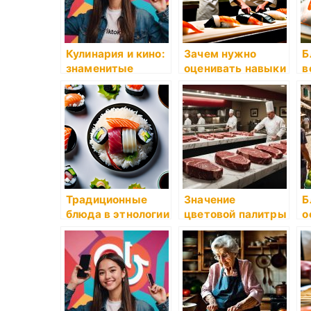
Кулинария и кино:
Зачем нужно
Б
знаменитые
оценивать навыки
в
блюда из фильмов
сушистов и как
д
это делается?
Традиционные
Значение
Б
блюда в этнологии
цветовой палитры
о
кухонь заморских
в кулинарии
п
стран