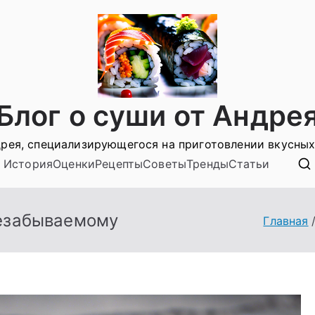
Блог о суши от Андре
рея, специализирующегося на приготовлении вкусных
История
Оценки
Рецепты
Советы
Тренды
Статьи
незабываемому
Главная