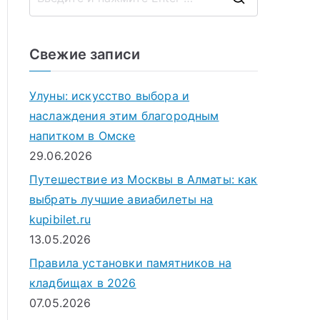
П
о
и
Свежие записи
с
к
Улуны: искусство выбора и
д
наслаждения этим благородным
л
напитком в Омске
я
29.06.2026
:
Путешествие из Москвы в Алматы: как
выбрать лучшие авиабилеты на
kupibilet.ru
13.05.2026
Правила установки памятников на
кладбищах в 2026
07.05.2026