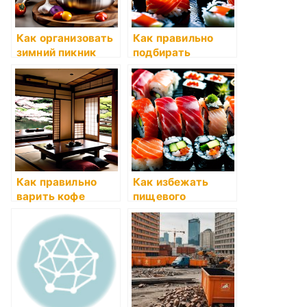
Как организовать
Как правильно
зимний пикник
подбирать
закуски к
алкоголю
Как правильно
Как избежать
варить кофе
пищевого
отравления