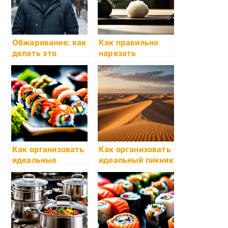
Обжаривание: как
Как правильно
делать это
нарезать
правильно
продукты для
блюд
Как организовать
Как организовать
идеальные
идеальный пикник
выходные с
готовкой