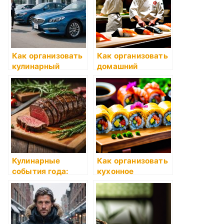
Как организовать
Как организовать
кулинарный
домашний
конкурс в школе
кулинарный
конкурс
Кулинарные
Как организовать
события года:
кухонное
отчёты и проекты
пространство