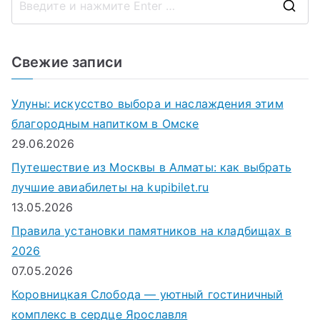
записям
П
о
и
Свежие записи
с
к
Улуны: искусство выбора и наслаждения этим
д
благородным напитком в Омске
л
29.06.2026
я
Путешествие из Москвы в Алматы: как выбрать
:
лучшие авиабилеты на kupibilet.ru
13.05.2026
Правила установки памятников на кладбищах в
2026
07.05.2026
Коровницкая Слобода — уютный гостиничный
комплекс в сердце Ярославля