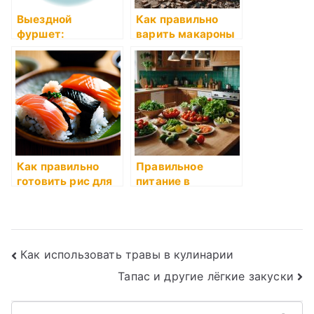
Выездной
Как правильно
фуршет:
варить макароны
идеальное
решение для
любого события
Как правильно
Правильное
готовить рис для
питание в
суши?
Екатеринбурге:
как заказать и что
учесть
Навигация
Как использовать травы в кулинарии
Тапас и другие лёгкие закуски
по