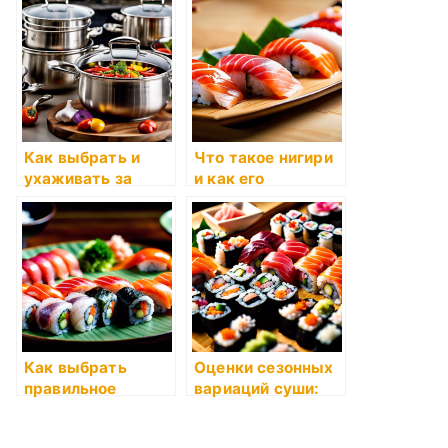
условия на
шарика)?
экскурсии по
суши-
ресторанам?
Как выбрать и
Что такое нигири
ухаживать за
и как его
посудой и
правильно есть?
кухонными
принадлежностям
и
Как выбрать
Оценки сезонных
правильное
вариаций суши:
сочетание
что выбрать в
ингредиентов для
каждое время