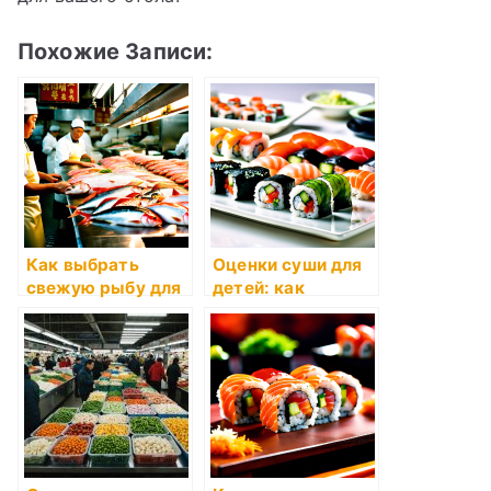
Похожие Записи:
Как выбрать
Оценки суши для
свежую рыбу для
детей: как
суши?
выбрать
безопасные
варианты?