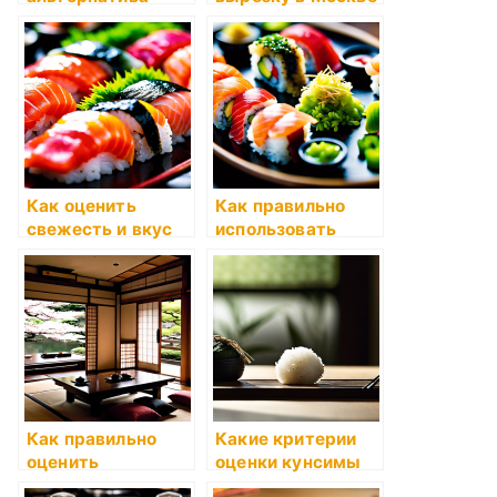
суши: какие
с доставкой на
продукты
дом: лучшая цена
подходят для
на вырезку
приготовления
говядины
роллов без сыра и
риса?
Как оценить
Как правильно
свежесть и вкус
использовать
импортной рыбы
имбирь и васаби с
для суши?
суши?
Как правильно
Какие критерии
оценить
оценки кунсимы
гостиничные
(рисовая