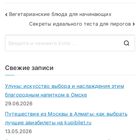
суши?
года?
Навигация
Вегетарианские блюда для начинающих
Секреты идеального теста для пирогов
по
записям
П
о
и
Свежие записи
с
к
Улуны: искусство выбора и наслаждения этим
д
благородным напитком в Омске
л
29.06.2026
я
Путешествие из Москвы в Алматы: как выбрать
:
лучшие авиабилеты на kupibilet.ru
13.05.2026