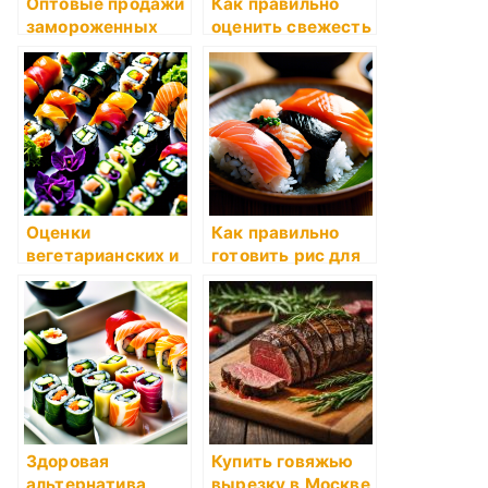
Оптовые продажи
Как правильно
замороженных
оценить свежесть
продуктов: Как
рыбы для суши?
выбрать
надежного
поставщика
Оценки
Как правильно
вегетарианских и
готовить рис для
веганских суши-
суши?
роллов
Здоровая
Купить говяжью
альтернатива
вырезку в Москве