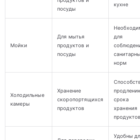
продуктов и
кухне
посуды
Необходи
Для мытья
для
Мойки
продуктов и
соблюден
посуды
санитарн
норм
Способст
Хранение
продлени
Холодильные
скоропортящихся
срока
камеры
продуктов
хранения
продукто
Удобны д