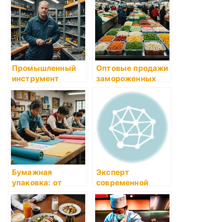
здорового питания
Промышленный
Оптовые продажи
инструмент
замороженных
«Миллион
продуктов: Как
Инструментов»:
выбрать
качество,
надежного
надежность и
поставщика
эффективность
Бумажная
Эксперт
упаковка: от
современной
традиций к
техники: обзор
современности
лучших
производителей и