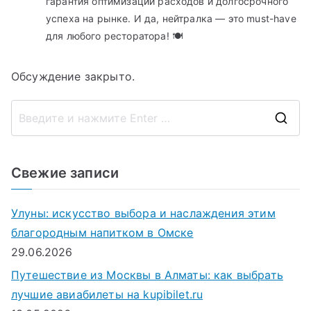
гарантия оптимизации расходов и долгосрочного
успеха на рынке. И да, нейтралка — это must-have
для любого ресторатора! 🍽️
Обсуждение закрыто.
П
о
и
Свежие записи
с
к
Улуны: искусство выбора и наслаждения этим
д
благородным напитком в Омске
л
29.06.2026
я
Путешествие из Москвы в Алматы: как выбрать
:
лучшие авиабилеты на kupibilet.ru