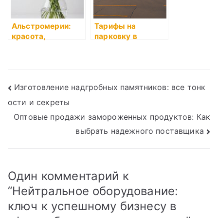
Альстромерии:
Тарифы на
красота,
парковку в
доступная в
Шереметьево:
Омске
полное
руководство по
ценам и условиям
Навигация
Изготовление надгробных памятников: все тонк
ости и секреты
по
Оптовые продажи замороженных продуктов: Как
записям
выбрать надежного поставщика
Один комментарий к
“
Нейтральное оборудование:
ключ к успешному бизнесу в