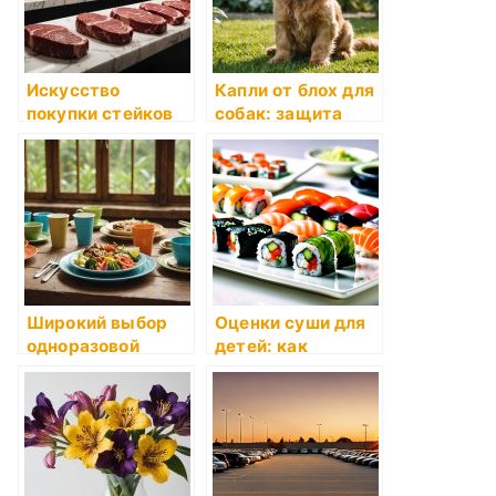
Искусство
Капли от блох для
покупки стейков
собак: защита
из мраморной
вашего питомца
говядины на
от паразитов
Steaki.ru
Широкий выбор
Оценки суши для
одноразовой
детей: как
бумажной посуды
выбрать
и тары от KazDI
безопасные
Group
варианты?