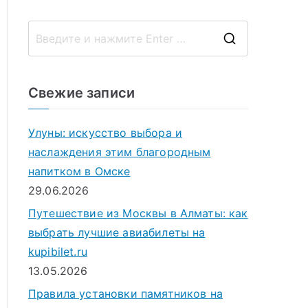
П
о
и
Свежие записи
с
к
Улуны: искусство выбора и
д
наслаждения этим благородным
л
напитком в Омске
я
29.06.2026
:
Путешествие из Москвы в Алматы: как
выбрать лучшие авиабилеты на
kupibilet.ru
13.05.2026
Правила установки памятников на