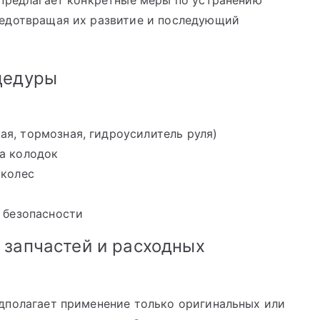
 предлагает конкретные меры по устранению
редотвращая их развитие и последующий
цедуры
я, тормозная, гидроусилитель руля)
а колодок
 колес
 безопасности
 запчастей и расходных
дполагает применение только оригинальных или