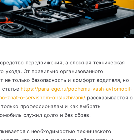
средство передвижения, а сложная техническая
о ухода. От правильно организованного
 не только безопасность и комфорт водителя, но
В статье
https://para-ege.ru/pochemu-vash-avtomobil-
no-znat-o-servisnom-obsluzhivanii/
рассказывается о
 только профессионалам и как выбрать
омобиль служил долго и без сбоев.
лкивается с необходимостью технического