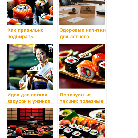
Как правильно
Здоровые напитки
подбирать
для летнего
закуски к
освежения
алкоголю
Идеи для легких
Перекусы из
закусок и ужинов
тахини: полезные
рецепты