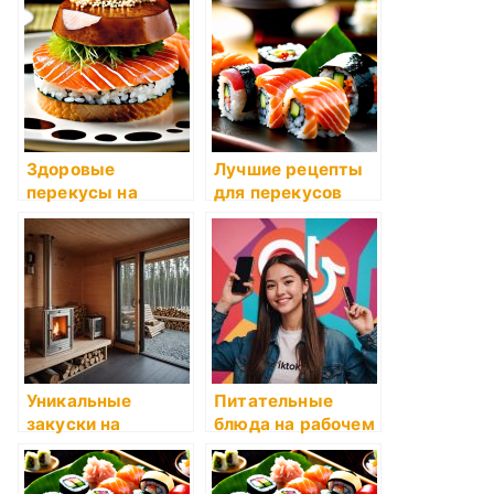
Здоровые
Лучшие рецепты
перекусы на
для перекусов
каждый день
Уникальные
Питательные
закуски на
блюда на рабочем
каждый день
месте: что
приготовить