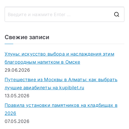
по
записям
П
о
и
Свежие записи
с
к
Улуны: искусство выбора и наслаждения этим
д
благородным напитком в Омске
л
29.06.2026
я
Путешествие из Москвы в Алматы: как выбрать
:
лучшие авиабилеты на kupibilet.ru
13.05.2026
Правила установки памятников на кладбищах в
2026
07.05.2026