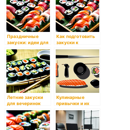
Праздничные
Как подготовить
закуски: идеи для
закуски к
стола
праздничному
столу
Летние закуски
Кулинарные
для вечеринок
привычки и их
важность