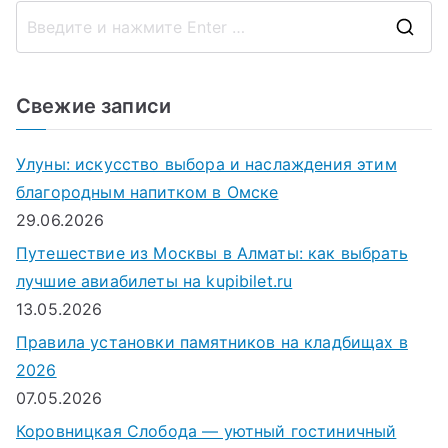
П
о
и
Свежие записи
с
к
Улуны: искусство выбора и наслаждения этим
д
благородным напитком в Омске
л
29.06.2026
я
Путешествие из Москвы в Алматы: как выбрать
:
лучшие авиабилеты на kupibilet.ru
13.05.2026
Правила установки памятников на кладбищах в
2026
07.05.2026
Коровницкая Слобода — уютный гостиничный