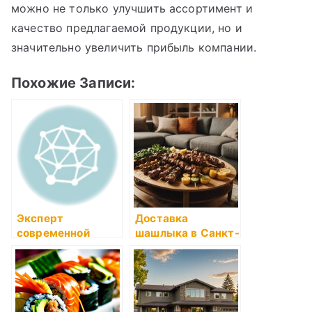
можно не только улучшить ассортимент и
качество предлагаемой продукции, но и
значительно увеличить прибыль компании.
Похожие Записи:
Эксперт
Доставка
современной
шашлыка в Санкт-
техники: обзор
Петербурге:
лучших
Почему выбирают
производителей и
Шашлык-Хитс
достойных
моделей: новинки,