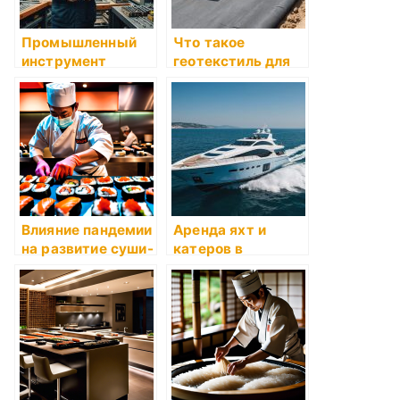
Промышленный
Что такое
инструмент
геотекстиль для
«Миллион
дренажа?
Инструментов»:
качество,
надежность и
эффективность
Влияние пандемии
Аренда яхт и
на развитие суши-
катеров в
индустрии: новые
Геленджике ―
вызовы и
незабываемые
возможности
путешествия с
яхт-клубом
SkyLine