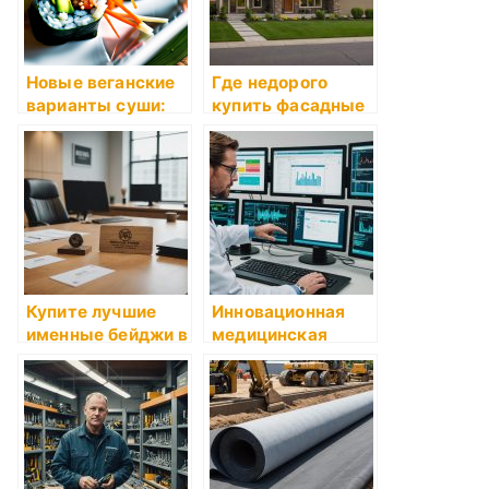
технологии,
обзоры, цены
Новые веганские
Где недорого
варианты суши:
купить фасадные
преимущества и
термопанели для
популярность
отделки дома?
Купите лучшие
Инновационная
именные бейджи в
медицинская
Москве по
информационная
отличной цене
система MEDODS:
Полное
руководство