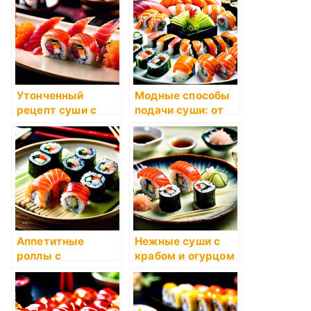
Утонченный
Модные способы
рецепт суши с
подачи суши: от
тунцом и икрой
минимализма до
гастрономическог
о шоу
Аппетитные
Нежные суши с
роллы с
крабом и огурцом
кальмаром и
огурцом