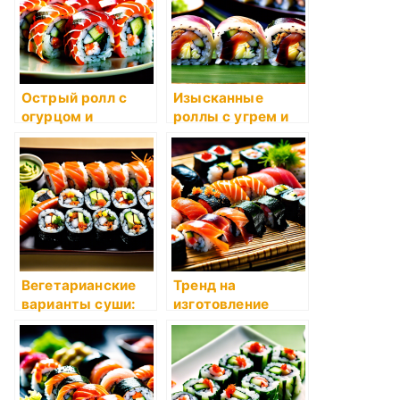
Острый ролл с
Изысканные
огурцом и
роллы с угрем и
тигровой
омлетом
креветкой
Вегетарианские
Тренд на
варианты суши:
изготовление
идеальный выбор
суши дома:
для любителей
секреты и советы
здорового питания
мастеров