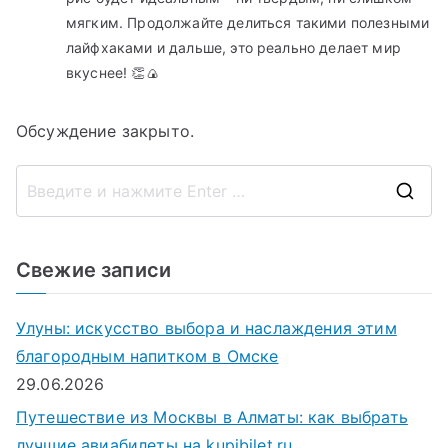
мягким. Продолжайте делиться такими полезными
лайфхаками и дальше, это реально делает мир
вкуснее! 👏🍙
Обсуждение закрыто.
П
о
и
Свежие записи
с
к
Улуны: искусство выбора и наслаждения этим
д
благородным напитком в Омске
л
29.06.2026
я
Путешествие из Москвы в Алматы: как выбрать
:
лучшие авиабилеты на kupibilet.ru