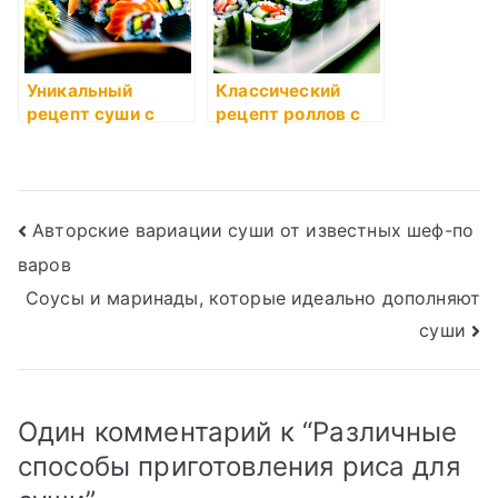
Уникальный
Классический
рецепт суши с
рецепт роллов с
окунем и авокадо
огурцом и
крабовыми
палочками
Навигация
Авторские вариации суши от известных шеф-по
варов
по
Соусы и маринады, которые идеально дополняют
записям
суши
Один комментарий к “
Различные
способы приготовления риса для