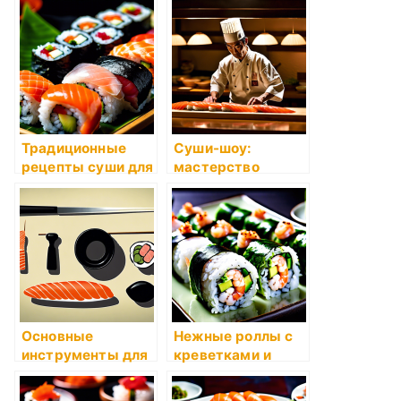
лучший?
продукты
подходят для
приготовления
роллов без сыра и
риса?
Традиционные
Суши-шоу:
рецепты суши для
мастерство
начинающих
приготовления на
глазах у гостей
Основные
Нежные роллы с
инструменты для
креветками и
приготовления
авокадо
суши дома