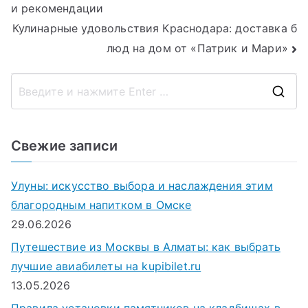
и рекомендации
по
Кулинарные удовольствия Краснодара: доставка б
записям
люд на дом от «Патрик и Мари»
П
о
и
Свежие записи
с
к
Улуны: искусство выбора и наслаждения этим
д
благородным напитком в Омске
л
29.06.2026
я
Путешествие из Москвы в Алматы: как выбрать
:
лучшие авиабилеты на kupibilet.ru
13.05.2026
Правила установки памятников на кладбищах в