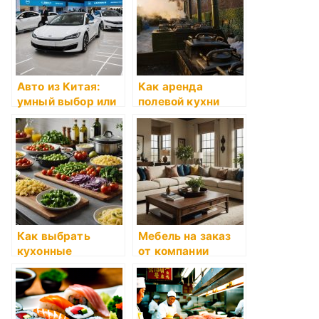
Авто из Китая:
Как аренда
умный выбор или
полевой кухни
рискованное
превращает
приобретение?
праздник в
неповторимое
событие
Как выбрать
Мебель на заказ
кухонные
от компании
устройства для
Альма-Арте:
своей кухни
Искусство
создания уюта