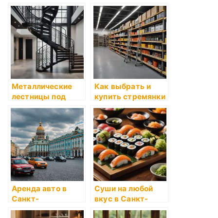
Металлические
Как выбрать и
лестницы под
купить стремянки
ключ в Санкт-
«Новая Высота» в
Петербурге:
Санкт-
качество,
Петербурге
надежность,
индивидуальный
подход
Аренда авто в
Суши на любой
Санкт-
вкус в Санкт-
Петербурге: Ваш
Петербурге