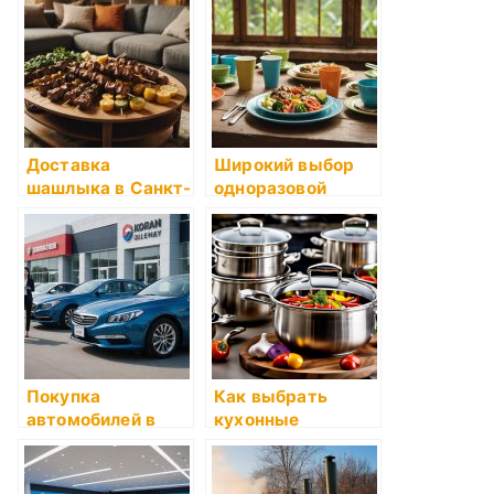
проводник по
городу
Доставка
Широкий выбор
шашлыка в Санкт-
одноразовой
Петербурге:
бумажной посуды
Почему выбирают
и тары от KazDI
Шашлык-Хитс
Group
Покупка
Как выбрать
автомобилей в
кухонные
Корее:
принадлежности
возможности и
преимущества