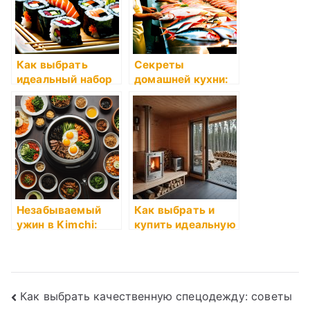
Как выбрать
Секреты
идеальный набор
домашней кухни:
ножей для кухни
что учесть
Незабываемый
Как выбрать и
ужин в Kimchi:
купить идеальную
лучшие блюда
печь для бани и
корейской кухни
сауны
Навигация
Как выбрать качественную спецодежду: советы