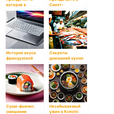
катеров в
Санкт-
Геленджике ―
Петербурге: Ваш
незабываемые
проводник по
путешествия с
городу
яхт-клубом
SkyLine
История вкуса
Секреты
французской
домашней кухни:
кухни
что учесть
Суши-фьюжн:
Незабываемый
смешение
ужин в Kimchi: