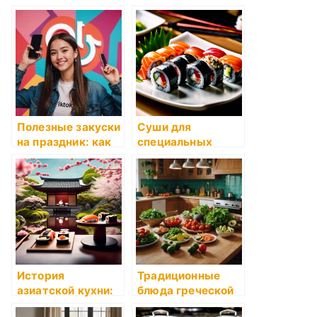
восточной и
лучшие блюда
западной кухни
корейской кухни
Полезные закуски
Суши для
на праздник: как
специальных
сделать
праздников и
торжеств:
эксклюзивные
рецепты японской
кухни
История
Традиционные
азиатской кухни:
блюда греческой
влияние на
кухни