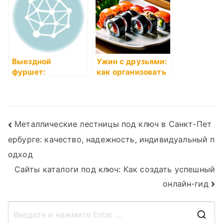
Выездной
Ужин с друзьями:
фуршет:
как организовать
идеальное
и что подать
решение для
любого события
Навигация
Металлические лестницы под ключ в Санкт-Пет
ербурге: качество, надежность, индивидуальный п
по
одход
записям
Сайты каталоги под ключ: Как создать успешный
онлайн-гид
П