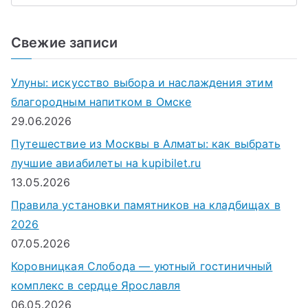
о
и
Свежие записи
с
к
Улуны: искусство выбора и наслаждения этим
д
благородным напитком в Омске
л
29.06.2026
я
Путешествие из Москвы в Алматы: как выбрать
:
лучшие авиабилеты на kupibilet.ru
13.05.2026
Правила установки памятников на кладбищах в
2026
07.05.2026
Коровницкая Слобода — уютный гостиничный
комплекс в сердце Ярославля
06.05.2026