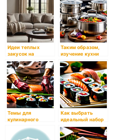
развитие суши
Идеи теплых
Таким образом,
закусок на
изучение кухни
праздник
как искусство
Темы для
Как выбрать
кулинарного
идеальный набор
квеста: как
ножей для кухни
сделать праздник
интересным