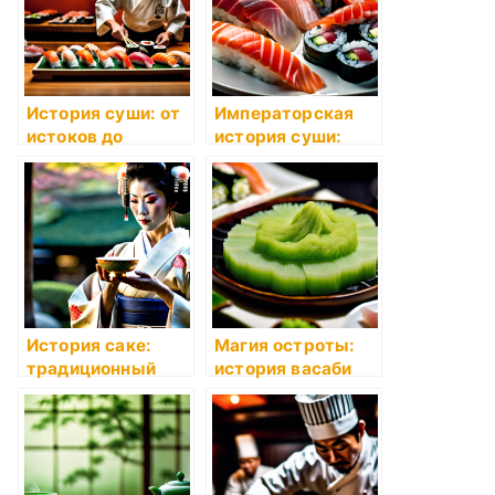
История суши: от
Императорская
истоков до
история суши:
современности
роскошь на
тарелке
История саке:
Магия остроты:
традиционный
история васаби
японский напиток