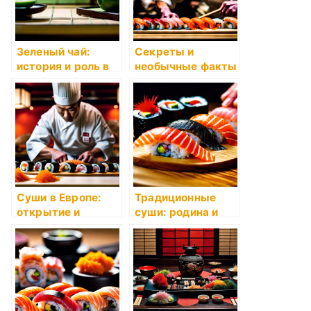
Зеленый чай:
Секреты и
история и роль в
необычные факты
японской культуре
о суши
Суши в Европе:
Традиционные
открытие и
суши: родина и
популяризация
достоинства