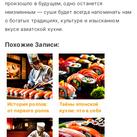
произошло в будущем, одно останется
неизменным — суши будет всегда напоминать нам
о богатых традициях, культуре и изысканном
вкусе азиатской кухни.
Похожие Записи:
История роллов:
Тайны японской
от первого ролла
кухни: что в себя
до мировой
заключают суши?
популярности