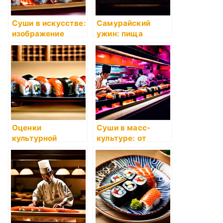
Суши в искусстве:
Самурайский
изображение
ужин: пища
пищи в живописи
сильных духом
и фотографии
Оценки
Суши в масс-
культурной
культуре: от
значимости суши
фильмов до поп-
в Японии и за
музыки
рубежом