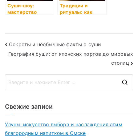
Суши-шоу:
Традиции и
мастерство
ритуалы: как
приготовления на
правильно есть
глазах у гостей
суши?
Навигация
Секреты и необычные факты о суши
География суши: от японских портов до мировых
по
столиц
записям
П
о
и
Свежие записи
с
к
Улуны: искусство выбора и наслаждения этим
д
благородным напитком в Омске
л