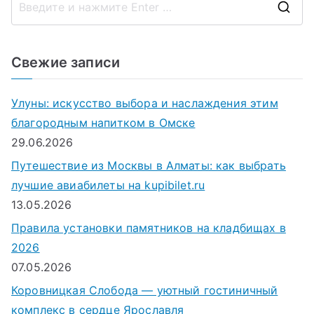
П
о
и
Свежие записи
с
к
Улуны: искусство выбора и наслаждения этим
д
благородным напитком в Омске
л
29.06.2026
я
Путешествие из Москвы в Алматы: как выбрать
:
лучшие авиабилеты на kupibilet.ru
13.05.2026
Правила установки памятников на кладбищах в
2026
07.05.2026
Коровницкая Слобода — уютный гостиничный
комплекс в сердце Ярославля