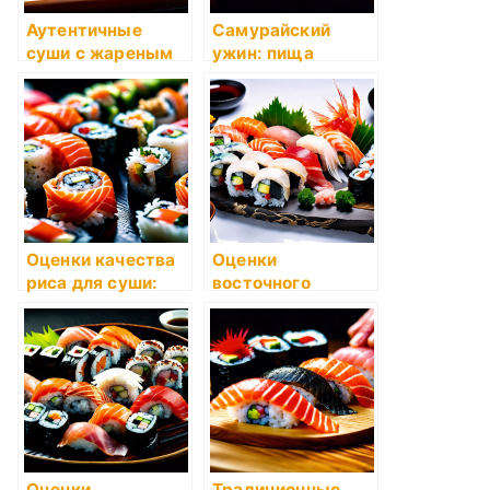
Аутентичные
Самурайский
суши с жареным
ужин: пища
лососем и спайси
сильных духом
соусом
Оценки качества
Оценки
риса для суши:
восточного
как выбрать
сервирования
лучший?
блюд суши и
сашими
Оценки
Традиционные