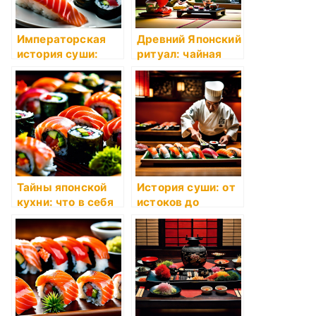
Императорская
Древний Японский
история суши:
ритуал: чайная
роскошь на
церемония
тарелке
Тайны японской
История суши: от
кухни: что в себя
истоков до
заключают суши?
современности