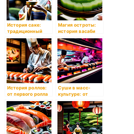
История саке:
Магия остроты:
традиционный
история васаби
японский напиток
История роллов:
Суши в масс-
от первого ролла
культуре: от
до мировой
фильмов до поп-
популярности
музыки