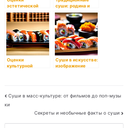
эстетической
суши: родина и
составляющей
достоинства
суши: форма и
декор
Оценки
Суши в искусстве:
культурной
изображение
значимости суши
пищи в живописи
в Японии и за
и фотографии
рубежом
Навигация
Суши в масс-культуре: от фильмов до поп-музы
ки
по
Секреты и необычные факты о суши
записям