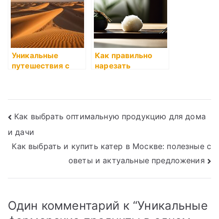
лучших
производителей
Уникальные
Как правильно
путешествия с
нарезать
FSTravel: откройте
продукты для
для себя новые
блюд
горизонты
Навигация
Как выбрать оптимальную продукцию для дома
и дачи
по
Как выбрать и купить катер в Москве: полезные с
записям
оветы и актуальные предложения
Один комментарий к “
Уникальные