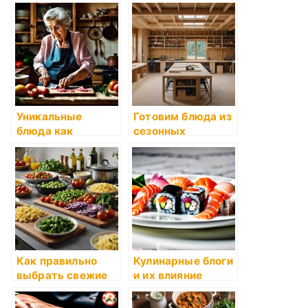
свежести
движение: что
продуктов
это?
Уникальные
Готовим блюда из
блюда как
сезонных
результат
продуктов
экспериментов
Как правильно
Кулинарные блоги
выбрать свежие
и их влияние
продукты