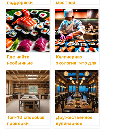
поддержки
местной
местных
продукцией
производителей
помогает в
продуктов
кулинарии
Где найти
Кулинарная
необычные
экология: что для
ингредиенты для
этого нужно
кулинарии
Топ-10 способов
Дружественное
проверки
кулинарное