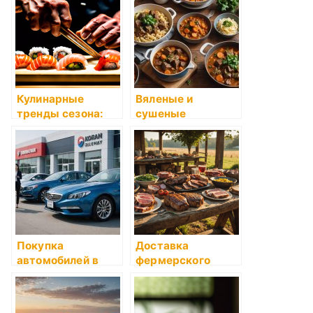
Кулинарные
Вяленые и
тренды сезона:
сушеные
что нового?
продукты: что
знать и как
использовать
Покупка
Доставка
автомобилей в
фермерского
Корее:
мяса в Нижнем
возможности и
Новгороде: вкус и
преимущества
качество от