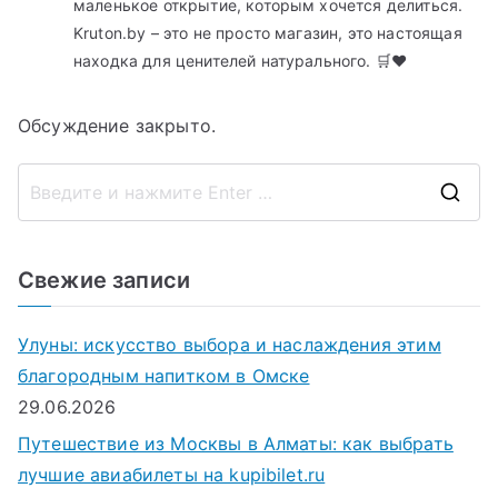
маленькое открытие, которым хочется делиться.
Kruton.by – это не просто магазин, это настоящая
находка для ценителей натурального. 🛒❤️
Обсуждение закрыто.
П
о
и
Свежие записи
с
к
Улуны: искусство выбора и наслаждения этим
д
благородным напитком в Омске
л
29.06.2026
я
Путешествие из Москвы в Алматы: как выбрать
:
лучшие авиабилеты на kupibilet.ru