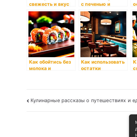
свежесть и вкус
с печенью и
о
импортной рыбы
мясом
п
для суши?
Как обойтись без
Как использовать
К
молока и
остатки
с
молочных
продуктов
с
продуктов
Навигация
Кулинарные рассказы о путешествиях и е
по
записям