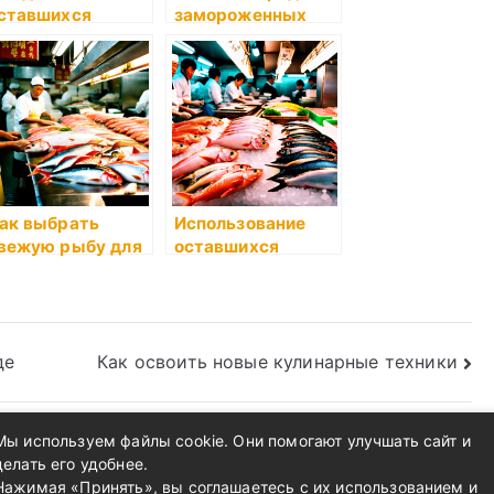
ставшихся
замороженных
родуктов
продуктов: Как
выбрать
надежного
поставщика
ак выбрать
Использование
вежую рыбу для
оставшихся
уши?
продуктов:
простые идеи
де
Как освоить новые кулинарные техники
Мы используем файлы cookie. Они помогают улучшать сайт и
делать его удобнее.
Нажимая «Принять», вы соглашаетесь с их использованием и