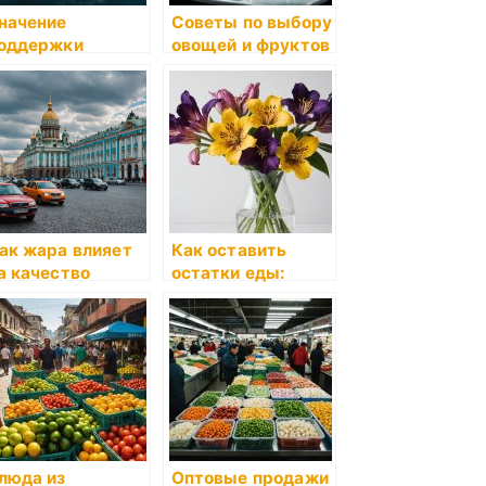
начение
Советы по выбору
оддержки
овощей и фруктов
естных
в магазине
роизводителей
родуктов
ак жара влияет
Как оставить
а качество
остатки еды:
родуктов
полезные методы
люда из
Оптовые продажи