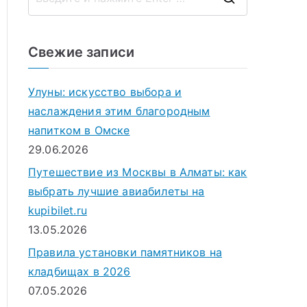
П
о
и
Свежие записи
с
к
Улуны: искусство выбора и
д
наслаждения этим благородным
л
напитком в Омске
я
29.06.2026
:
Путешествие из Москвы в Алматы: как
выбрать лучшие авиабилеты на
kupibilet.ru
13.05.2026
Правила установки памятников на
кладбищах в 2026
07.05.2026