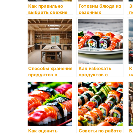
Как правильно
Готовим блюда из
З
выбрать свежие
сезонных
п
продукты
продуктов
м
п
п
Способы хранения
Как избежать
К
продуктов в
продуктов с
н
холодильнике
консервантами
п
Как оценить
Советы по работе
Б