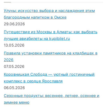
с
к
Улуны: искусство выбора и наслаждения этим
д
благородным напитком в Омске
л
29.06.2026
я
Путешествие из Москвы в Алматы: как выбрать
:
лучшие авиабилеты на kupibilet.ru
13.05.2026
Правила установки памятников на кладбищах в
2026
07.05.2026
Коровницкая Слобода — уютный гостиничный
комплекс в сердце Ярославля
06.05.2026
Сезонные продукты: весеннее, летнее, осеннее и
зимнее меню