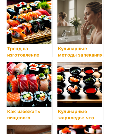
бульона
Тренд на
Кулинарные
изготовление
методы запекания
суши дома:
мяса
секреты и советы
мастеров
Как избежать
Кулинарные
пищевого
жаркоеды: что
отравления
это такое и как
готовить