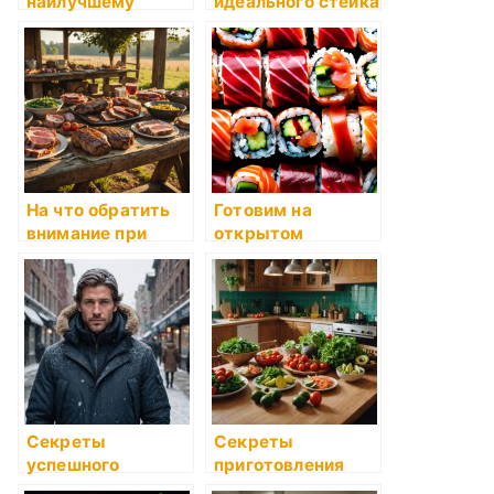
наилучшему
идеального стейка
использованию
грижных стейков
На что обратить
Готовим на
внимание при
открытом
приготовлении
воздухе: советы
мяса
Секреты
Секреты
успешного
приготовления
барбекю
идеального