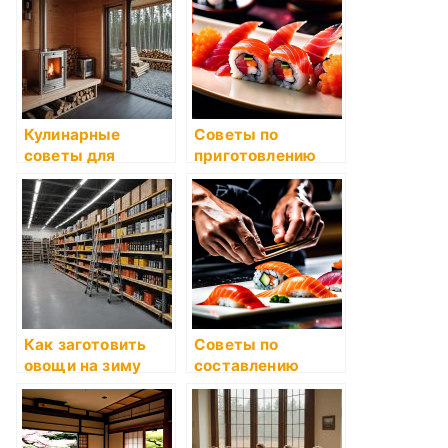
Кулинарные
Советы по
советы для
приготовлению
новичков
полезных смузи
Как заготовить
Советы по
овощи на зиму
составлению
рациона для
вегетарианцев