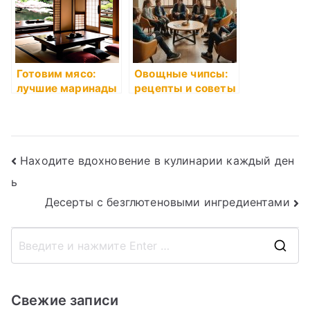
Готовим мясо:
Овощные чипсы:
лучшие маринады
рецепты и советы
Навигация
Находите вдохновение в кулинарии каждый ден
ь
по
Десерты с безглютеновыми ингредиентами
записям
П
о
и
Свежие записи