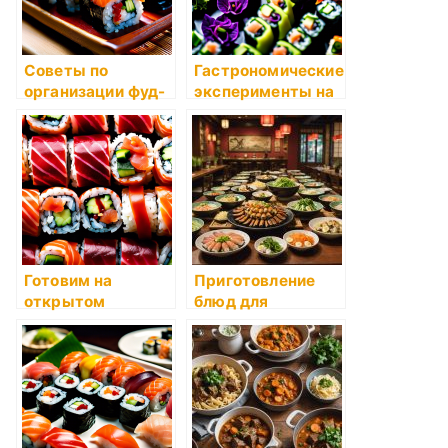
Советы по
Гастрономические
организации фуд-
эксперименты на
корта
кухне
Готовим на
Приготовление
открытом
блюд для
воздухе: советы
вечеринок: что
учесть