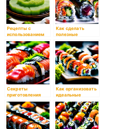
Рецепты с
Как сделать
использованием
полезные
суперфудов
рационы для
похудения
Секреты
Как организовать
приготовления
идеальные
соусов
выходные с
готовкой