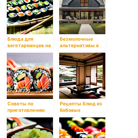
Блюда для
Безмолочные
вегетарианцев на
альтернативы в
растительной
повседневном
основе
рационе
Советы по
Рецепты блюд из
приготовлению
бобовых
дешевых блюд