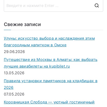
записям
П
о
и
Свежие записи
с
к
Улуны: искусство выбора и наслаждения этим
д
благородным напитком в Омске
л
29.06.2026
я
Путешествие из Москвы в Алматы: как выбрать
:
лучшие авиабилеты на kupibilet.ru
13.05.2026
Правила установки памятников на кладбищах в
2026
07.05.2026
Коровницкая Слобода — уютный гостиничный