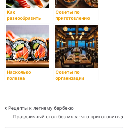
Как
Советы по
разнообразить
приготовлению
повседневное
блюд с
меню
использованием
риса
Насколько
Советы по
полезна
организации
замороженная
среды для
еда?
готовки
Навигация
Рецепты к летнему барбекю
Праздничный стол без мяса: что приготовить
по