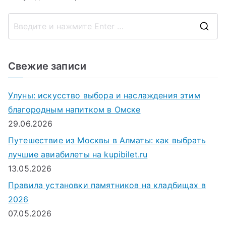
П
о
и
Свежие записи
с
к
Улуны: искусство выбора и наслаждения этим
д
благородным напитком в Омске
л
29.06.2026
я
Путешествие из Москвы в Алматы: как выбрать
:
лучшие авиабилеты на kupibilet.ru
13.05.2026
Правила установки памятников на кладбищах в
2026
07.05.2026