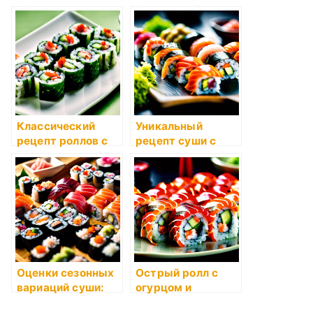
заключают суши?
лососем и спайси
соусом
Классический
Уникальный
рецепт роллов с
рецепт суши с
огурцом и
окунем и авокадо
крабовыми
палочками
Оценки сезонных
Острый ролл с
вариаций суши:
огурцом и
что выбрать в
тигровой