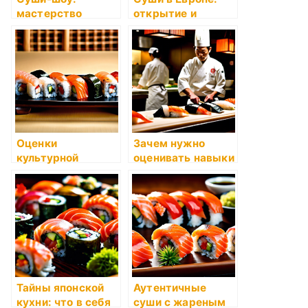
мастерство
открытие и
приготовления на
популяризация
глазах у гостей
Оценки
Зачем нужно
культурной
оценивать навыки
значимости суши
сушистов и как
в Японии и за
это делается?
рубежом
Тайны японской
Аутентичные
кухни: что в себя
суши с жареным