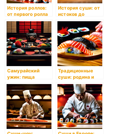
История роллов:
История суши: от
от первого ролла
истоков до
до мировой
современности
популярности
Самурайский
Традиционные
ужин: пища
суши: родина и
сильных духом
достоинства
Суши-шоу:
Суши в Европе: