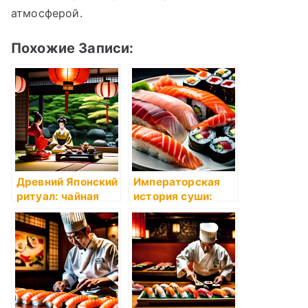
атмосферой.
Похожие Записи:
Древний Японский
Императорская
ритуал: чайная
история суши:
церемония
роскошь на
тарелке