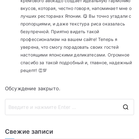
кремового авокадо создает идеальную гармонию
вкусов, которая, честно говоря, напоминает мне о
лучших ресторанах Японии. 😋 Вы точно угадали с
пропорциями, и даже текстура риса оказалась
безупречной. Приятно видеть такой
профессионализм на вашем сайте! Теперь я
уверена, что смогу порадовать своих гостей
настоящими японскими деликатесами. Огромное
спасибо за такой подробный и, главное, надежный
рецепт! 👏💯
Обсуждение закрыто.
П
о
и
Свежие записи
с