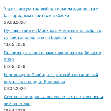
к
Улуны: искусство выбора и наслаждения этим
д
благородным напитком в Омске
л
29.06.2026
я
Путешествие из Москвы в Алматы: как выбрать
:
лучшие авиабилеты на kupibilet.ru
13.05.2026
Правила установки памятников на кладбищах в
2026
07.05.2026
Коровницкая Слобода — уютный гостиничный
комплекс в сердце Ярославля
06.05.2026
Сезонные продукты: весеннее, летнее, осеннее и
зимнее меню
18.04.2026