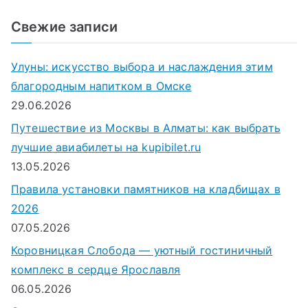
о
и
Свежие записи
с
к
Улуны: искусство выбора и наслаждения этим
д
благородным напитком в Омске
л
29.06.2026
я
Путешествие из Москвы в Алматы: как выбрать
:
лучшие авиабилеты на kupibilet.ru
13.05.2026
Правила установки памятников на кладбищах в
2026
07.05.2026
Коровницкая Слобода — уютный гостиничный
комплекс в сердце Ярославля
06.05.2026