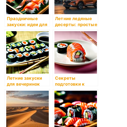
Праздничные
Летние ледяные
закуски: идеи для
десерты: простые
стола
идеи
Летние закуски
Секреты
для вечеринок
подготовки к
праздничным
торжествам