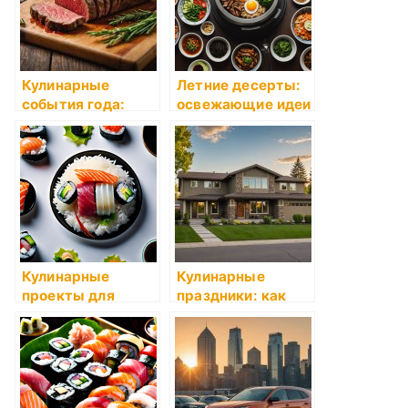
Кулинарные
Летние десерты:
события года:
освежающие идеи
отчёты и проекты
Кулинарные
Кулинарные
проекты для
праздники: как
группы: идеи и
отметить
подходы