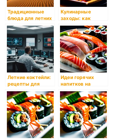
Традиционные
Кулинарные
блюда для летних
заходы: как
праздников
продвигать моду
на еду
Летние коктейли:
Идеи горячих
рецепты для
напитков на
знойных дней
праздники