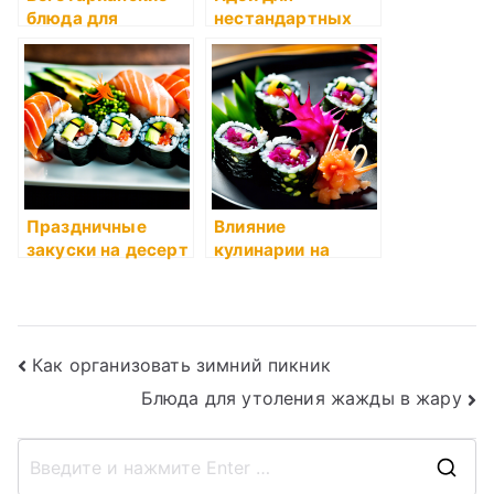
блюда для
нестандартных
начинающих
рецептов суши
Праздничные
Влияние
закуски на десерт
кулинарии на
культуру и
общество
Навигация
Как организовать зимний пикник
Блюда для утоления жажды в жару
по
записям
П