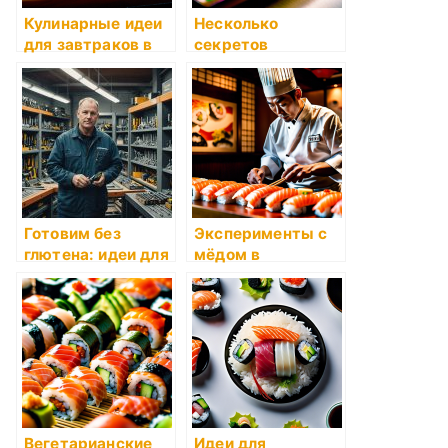
Кулинарные идеи
Несколько
для завтраков в
секретов
пост
успешного бранча
Готовим без
Эксперименты с
глютена: идеи для
мёдом в
рецептов
кулинарии
Вегетарианские
Идеи для