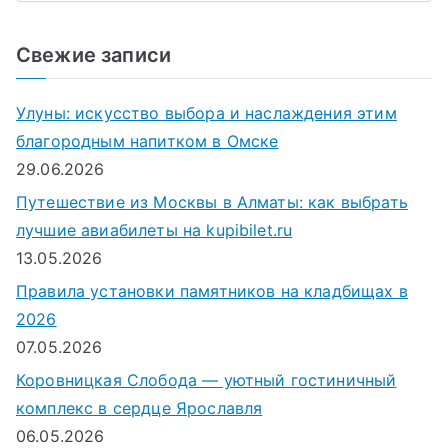
о
и
Свежие записи
с
к
Улуны: искусство выбора и наслаждения этим
д
благородным напитком в Омске
л
29.06.2026
я
Путешествие из Москвы в Алматы: как выбрать
:
лучшие авиабилеты на kupibilet.ru
13.05.2026
Правила установки памятников на кладбищах в
2026
07.05.2026
Коровницкая Слобода — уютный гостиничный
комплекс в сердце Ярославля
06.05.2026