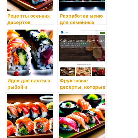
Рецепты осенних
Разработка меню
десертов
для семейных
праздников
Идеи для пасты с
Фруктовые
рыбой и
десерты, которые
морепродуктами
удивят