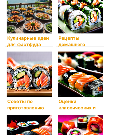
Кулинарные идеи
Рецепты
для фастфуда
домашнего
мороженого
Советы по
Оценки
приготовлению
классических и
дешевых блюд
авторских суши-
рецептов