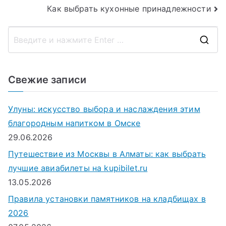
Как выбрать кухонные принадлежности
по
записям
П
о
и
Свежие записи
с
к
Улуны: искусство выбора и наслаждения этим
д
благородным напитком в Омске
л
29.06.2026
я
Путешествие из Москвы в Алматы: как выбрать
:
лучшие авиабилеты на kupibilet.ru
13.05.2026
Правила установки памятников на кладбищах в
2026