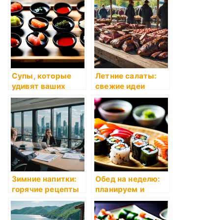
Супы, которые
Летние салаты:
удивят ваших
свежие идеи
гостей
Зимние напитки:
Обед на неделю:
горячие рецепты
планируем и
готовим