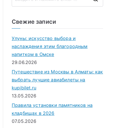
П
о
и
Свежие записи
с
к
Улуны: искусство выбора и
д
наслаждения этим благородным
л
напитком в Омске
я
29.06.2026
:
Путешествие из Москвы в Алматы: как
выбрать лучшие авиабилеты на
kupibilet.ru
13.05.2026
Правила установки памятников на
кладбищах в 2026
07.05.2026