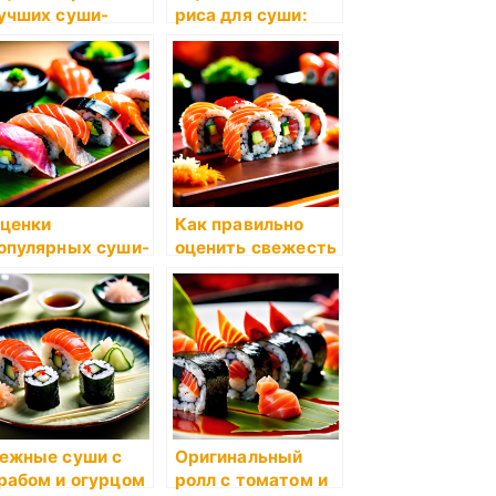
учших суши-
риса для суши:
есторанов в
как выбрать
ире
лучший?
ценки
Как правильно
опулярных суши-
оценить свежесть
етов: отзывы
рыбы для суши?
лиентов
ежные суши с
Оригинальный
рабом и огурцом
ролл с томатом и