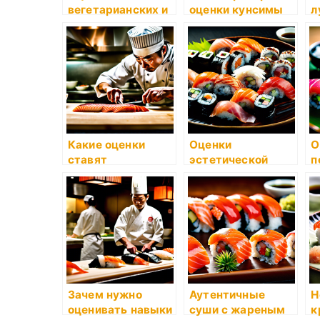
вегетарианских и
оценки кунсимы
л
веганских суши-
(рисовая
р
роллов
шарика)?
м
Какие оценки
Оценки
О
ставят
эстетической
п
профессиональны
составляющей
с
е сушисты друг
суши: форма и
к
другу?
декор
Зачем нужно
Аутентичные
Н
оценивать навыки
суши с жареным
к