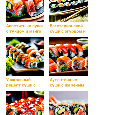
Аппетитные суши
Вегетарианский
с тунцом и манго
суши с огурцом и
авокадо
Уникальный
Аутентичные
рецепт суши с
суши с жареным
окунем и авокадо
лососем и спайси
соусом