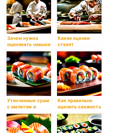
Зачем нужно
Какие оценки
оценивать навыки
ставят
сушистов и как
профессиональны
это делается?
е сушисты друг
другу?
Утонченные суши
Как правильно
с омлетом и
оценить свежесть
тигровой
рыбы для суши?
креветкой