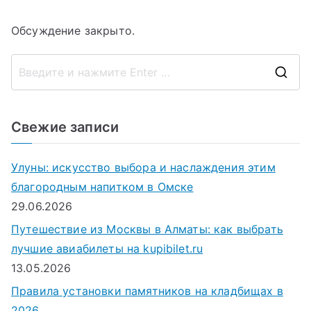
Обсуждение закрыто.
П
о
и
Свежие записи
с
к
Улуны: искусство выбора и наслаждения этим
д
благородным напитком в Омске
л
29.06.2026
я
Путешествие из Москвы в Алматы: как выбрать
:
лучшие авиабилеты на kupibilet.ru
13.05.2026
Правила установки памятников на кладбищах в
2026