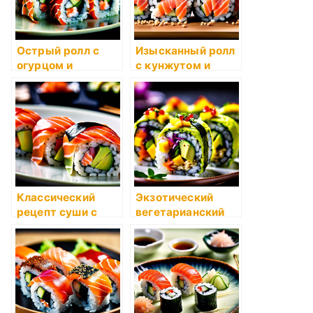
Острый ролл с
Изысканный ролл
огурцом и
с кунжутом и
тигровой
лососем
креветкой
Классический
Экзотический
рецепт суши с
вегетарианский
лососем и авокадо
ролл с манго и
авокадо