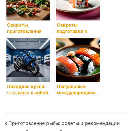
Секреты
Секреты
приготовления
подготовки к
идеального
праздничным
бульона
торжествам
Походная кухня:
Популярные
что взять с собой
международные
ресторанные
блюда
Навигация
Приготовление рыбы: советы и рекомендации