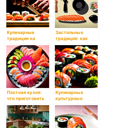
Кулинарные
Застольные
традиции на
традиции: как
Новый год
накрыть стол
Постная кухня:
Кулинарные
что приготовить
культурные
различия