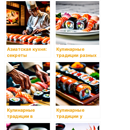
Азиатская кухня:
Кулинарные
секреты
традиции разных
приготовления
стран
Кулинарные
Кулинарные
традиции в
традиции у
разные эпохи
разных народов