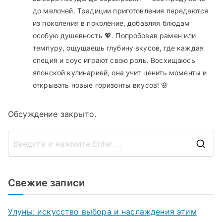
до мелочей. Традиции приготовления передаются
из поколения в поколение, добавляя блюдам
особую душевность 💖. Попробовав рамен или
темпуру, ощущаешь глубину вкусов, где каждая
специя и соус играют свою роль. Восхищаюсь
японской кулинарией, она учит ценить моменты и
открывать новые горизонты вкусов! 🌸
Обсуждение закрыто.
П
о
и
Свежие записи
с
к
Улуны: искусство выбора и наслаждения этим
д