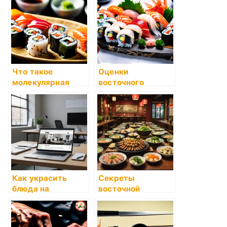
Что такое
Оценки
молекулярная
восточного
кухня
сервирования
блюд суши и
сашими
Как украсить
Секреты
блюда на
восточной
праздничный стол
кулинарии от кафе
«Кунг-Фу Панда»