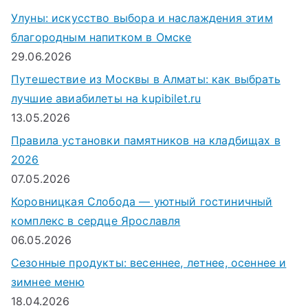
к
Улуны: искусство выбора и наслаждения этим
д
благородным напитком в Омске
л
29.06.2026
я
Путешествие из Москвы в Алматы: как выбрать
:
лучшие авиабилеты на kupibilet.ru
13.05.2026
Правила установки памятников на кладбищах в
2026
07.05.2026
Коровницкая Слобода — уютный гостиничный
комплекс в сердце Ярославля
06.05.2026
Сезонные продукты: весеннее, летнее, осеннее и
зимнее меню
18.04.2026