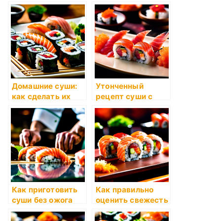
риса
рецепты
Домашние суши:
Утонченный
как сделать их
рецепт суши с
как профессионал
тунцом и икрой
Как приготовить
Как правильно
суши без ожога
оценить свежесть
острым перцем?
рыбы для суши?