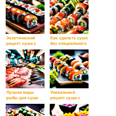
Экзотический
Как сделать суши
рецепт суши с
без специального
угрем и кунжутом
оборудования?
Лучшие виды
Уникальный
рыбы для суши
рецепт суши с
окунем и авокадо