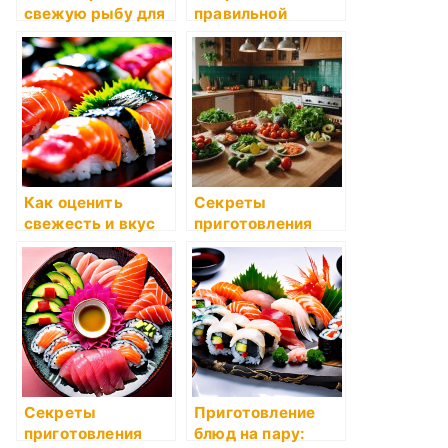
свежую рыбу для
правильной
суши?
разделки свежей
рыбы для суши
Как оценить
Секреты
свежесть и вкус
приготовления
импортной рыбы
идеального
для суши?
бульона
Секреты
Приготовление
приготовления
блюд на пару: