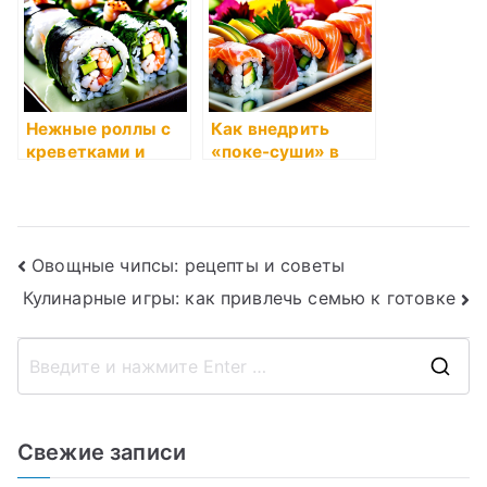
Нежные роллы с
Как внедрить
креветками и
«поке-суши» в
авокадо
ваш рацион?
Навигация
Овощные чипсы: рецепты и советы
Кулинарные игры: как привлечь семью к готовке
по
записям
П
о
и
Свежие записи
с