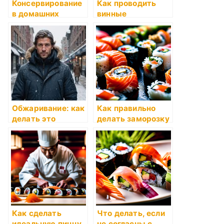
Консервирование
Как проводить
в домашних
винные
условиях: как не
дегустации в
ошибиться
домашних
условиях
Обжаривание: как
Как правильно
делать это
делать заморозку
правильно
продуктов
Как сделать
Что делать, если
идеальную пиццу
не согласны с