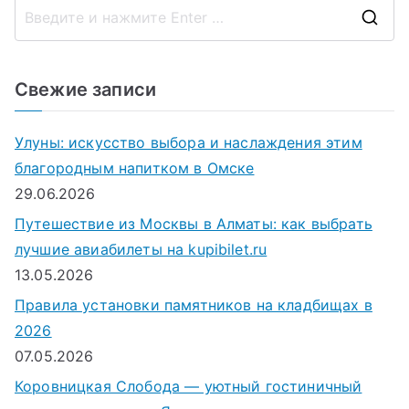
П
о
и
Свежие записи
с
к
Улуны: искусство выбора и наслаждения этим
д
благородным напитком в Омске
л
29.06.2026
я
Путешествие из Москвы в Алматы: как выбрать
:
лучшие авиабилеты на kupibilet.ru
13.05.2026
Правила установки памятников на кладбищах в
2026
07.05.2026
Коровницкая Слобода — уютный гостиничный