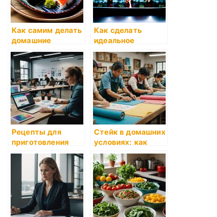
Как самим делать
Как сделать
домашние
идеальное
колбасы
мороженое в
домашних
условиях
Рецепты для
Стейк в домашних
приготовления
условиях: как
суши в домашних
правильно
условиях
приготовить