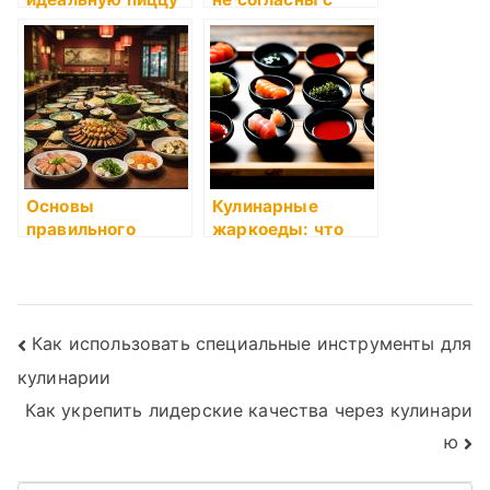
оценкой качества
суши?
Основы
Кулинарные
правильного
жаркоеды: что
питания: как это
это такое и как
делать
готовить
Навигация
Как использовать специальные инструменты для
кулинарии
по
Как укрепить лидерские качества через кулинари
записям
ю