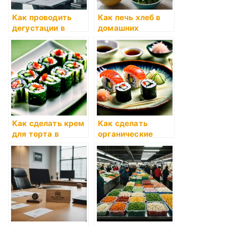
Как проводить
Как печь хлеб в
дегустации в
домашних
домашних
условиях
условиях
Как сделать крем
Как сделать
для торта в
органические
домашних
десерты в
условиях
домашних
условиях