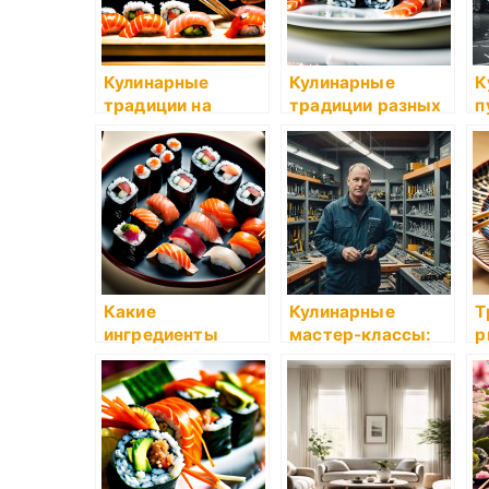
Кулинарные
Кулинарные
К
традиции на
традиции разных
п
Новый год
стран
э
с
Какие
Кулинарные
Т
ингредиенты
мастер-классы:
р
можно добавлять
стоит ли идти
п
в суши, чтобы не
с
нарушить
традиции?