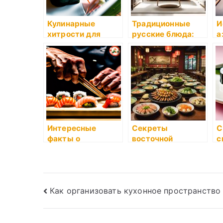
Кулинарные
Традиционные
И
хитрости для
русские блюда:
а
праздников
рецепты и
в
история
р
Интересные
Секреты
С
факты о
восточной
с
происхождении
кулинарии от кафе
в
суши
«Кунг-Фу Панда»
з
Навигация
Как организовать кухонное пространство
по