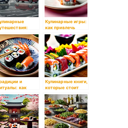
улинарные
Кулинарные игры:
утешествия:
как привлечь
кзотические
семью к готовке
пеции
радиции и
Кулинарные книги,
итуалы: как
которые стоит
равильно есть
прочитать
уши?