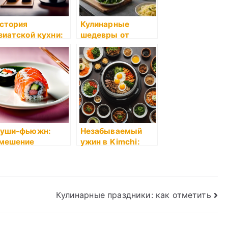
стория
Кулинарные
зиатской кухни:
шедевры от
лияние на
Хлебпром:
азвитие суши
Погружение в мир
бренда Корнер
уши-фьюжн:
Незабываемый
мешение
ужин в Kimchi:
осточной и
лучшие блюда
ападной кухни
корейской кухни
Кулинарные праздники: как отметить