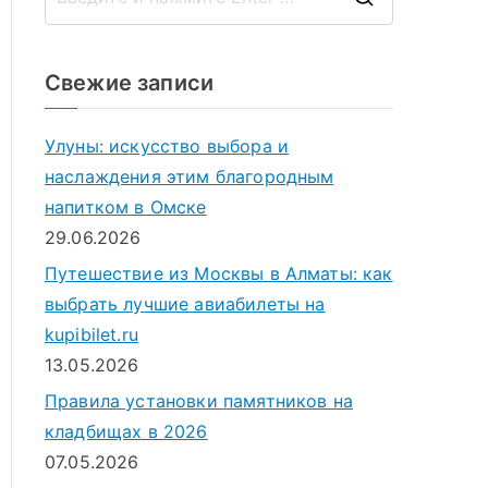
П
о
и
Свежие записи
с
к
Улуны: искусство выбора и
д
наслаждения этим благородным
л
напитком в Омске
я
29.06.2026
:
Путешествие из Москвы в Алматы: как
выбрать лучшие авиабилеты на
kupibilet.ru
13.05.2026
Правила установки памятников на
кладбищах в 2026
07.05.2026