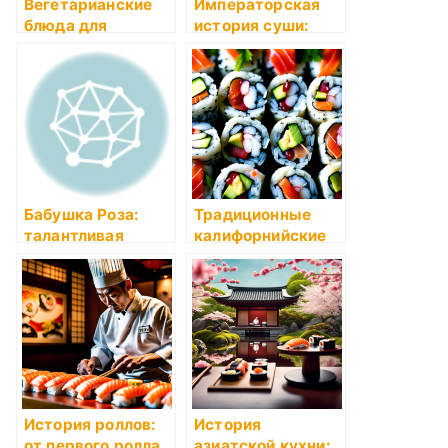
Вегетарианские
Императорская
блюда для
история суши:
начинающих
роскошь на
тарелке
Бабушка Роза:
Традиционные
талантливая
калифорнийские
кулинарная
роллы в стиле
история
суши: вкус
японской кухни со
знакомыми
ингредиентами
История роллов:
История
от первого ролла
азиатской кухни: