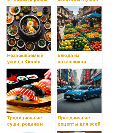
до мировой
влияние на
популярности
развитие суши
Незабываемый
Блюда из
ужин в Kimchi:
оставшихся
лучшие блюда
продуктов
корейской кухни
Традиционные
Праздничные
суши: родина и
рецепты для всей
достоинства
семьи