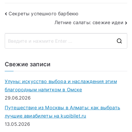
Навигация
Секреты успешного барбекю
Летние салаты: свежие идеи
по
записям
П
о
и
Свежие записи
с
к
Улуны: искусство выбора и наслаждения этим
д
благородным напитком в Омске
л
29.06.2026
я
Путешествие из Москвы в Алматы: как выбрать
:
лучшие авиабилеты на kupibilet.ru
13.05.2026