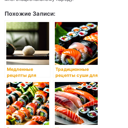
Похожие Записи:
Медленные
Традиционные
рецепты для
рецепты суши для
мультиварки
начинающих