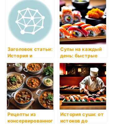
Заголовок статьи:
Супы на каждый
История и
день: быстрые
секреты
рецепты
кулинарии
бабушки Розы
Рецепты из
История суши: от
консервированног
истоков до
о мяса «Myaso в
современности
банке»