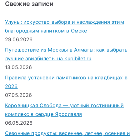
и
Свежие записи
с
к
Улуны: искусство выбора и наслаждения этим
д
благородным напитком в Омске
л
29.06.2026
я
Путешествие из Москвы в Алматы: как выбрать
:
лучшие авиабилеты на kupibilet.ru
13.05.2026
Правила установки памятников на кладбищах в
2026
07.05.2026
Коровницкая Слобода — уютный гостиничный
комплекс в сердце Ярославля
06.05.2026
Сезонные продукты: весеннее, летнее, осеннее и