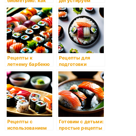
биометрию: как
дегустируем
технологии
экзотическую
помогают
кухню
создавать
индивидуальные
рецепты
Рецепты к
Рецепты для
летнему барбекю
подготовки
обедов для всей
семьи
Рецепты с
Готовим с детьми:
использованием
простые рецепты
кокосового масла