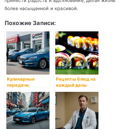
принести радость и вдохновение, делая жизнь
более насыщенной и красивой.
Похожие Записи:
Кулинарные
Рецепты блюд на
передачи,
каждый день:
которые
затраты и
вдохновляют
множественность