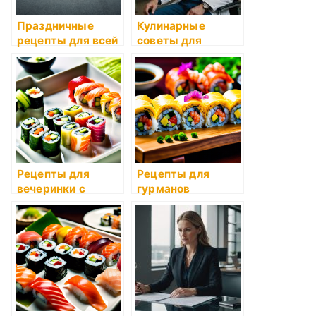
Праздничные
Кулинарные
рецепты для всей
советы для
семьи
снижения
расходов
Рецепты для
Рецепты для
вечеринки с
гурманов
друзьями