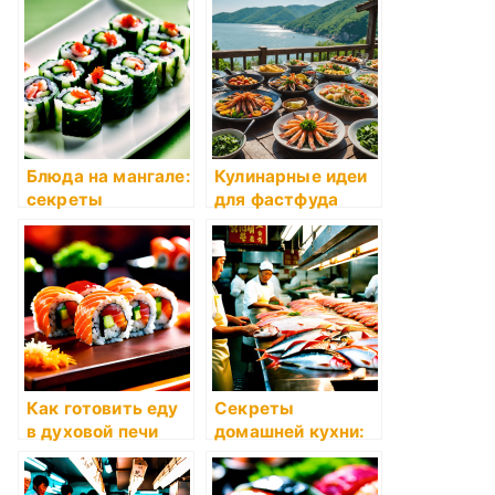
секреты и советы
мастеров
Блюда на мангале:
Кулинарные идеи
секреты
для фастфуда
профессионалов
Как готовить еду
Секреты
в духовой печи
домашней кухни:
что учесть