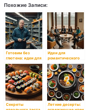
Похожие Записи:
Готовим без
Идеи для
глютена: идеи для
романтического
рецептов
ужина
Секреты
Летние десерты:
идеального теста
освежающие идеи