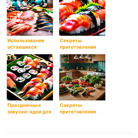
Использование
Секреты
оставшихся
приготовления
продуктов:
соусов
простые идеи
Праздничные
Секреты
закуски: идеи для
приготовления
стола
идеального
бульона