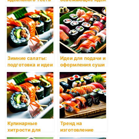
для пирогов
Зимние салаты:
Идеи для подачи и
подготовка и идеи
оформления суши
на столе
Кулинарные
Тренд на
хитрости для
изготовление
праздников
суши дома: