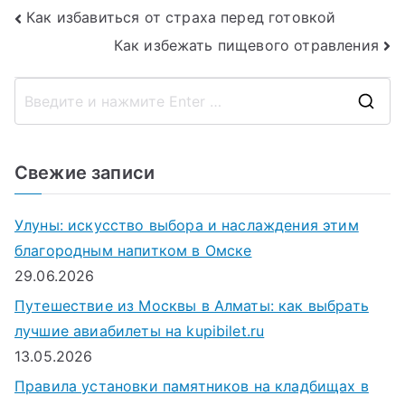
Навигация
Как избавиться от страха перед готовкой
Как избежать пищевого отравления
по
записям
П
о
и
Свежие записи
с
к
Улуны: искусство выбора и наслаждения этим
д
благородным напитком в Омске
л
29.06.2026
я
Путешествие из Москвы в Алматы: как выбрать
:
лучшие авиабилеты на kupibilet.ru
13.05.2026
Правила установки памятников на кладбищах в