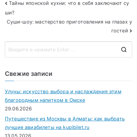
Навигация
Тайны японской кухни: что в себя заключают су
ши?
по
Суши-шоу: мастерство приготовления на глазах у
записям
гостей
П
о
и
Свежие записи
с
к
Улуны: искусство выбора и наслаждения этим
д
благородным напитком в Омске
л
29.06.2026
я
Путешествие из Москвы в Алматы: как выбрать
:
лучшие авиабилеты на kupibilet.ru
13.05.2026