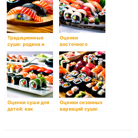
Традиционные
Оценки
суши: родина и
восточного
достоинства
сервирования
блюд суши и
сашими
Оценки суши для
Оценки сезонных
детей: как
вариаций суши:
выбрать
что выбрать в
безопасные
каждое время
варианты?
года?