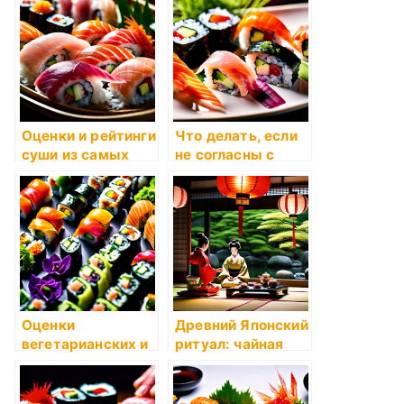
в Японии и за
рубежом
Оценки и рейтинги
Что делать, если
суши из самых
не согласны с
редких видов
оценкой качества
рыбы
суши?
Оценки
Древний Японский
вегетарианских и
ритуал: чайная
веганских суши-
церемония
роллов