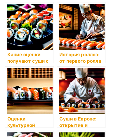
ингредиентов в
роскошь на
суши
тарелке
Какие оценки
История роллов:
получают суши с
от первого ролла
натуральными
до мировой
ингредиентами?
популярности
Оценки
Суши в Европе:
культурной
открытие и
значимости суши
популяризация