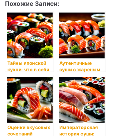
Похожие Записи:
Тайны японской
Аутентичные
кухни: что в себя
суши с жареным
заключают суши?
лососем и спайси
соусом
Оценки вкусовых
Императорская
сочетаний
история суши: