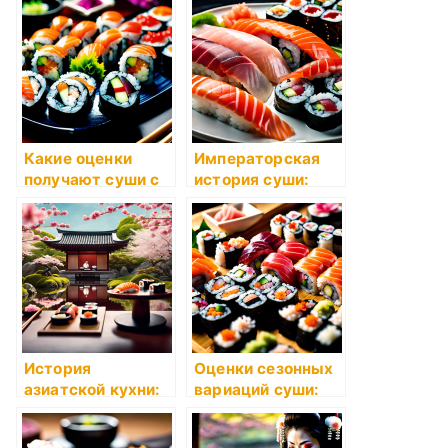
Какие оценки
Императорская
получают суши с
история суши:
натуральными
роскошь на
ингредиентами?
тарелке
История
Оценки сезонных
азиатской кухни:
вариаций суши:
влияние на
что выбрать в
развитие суши
каждое время