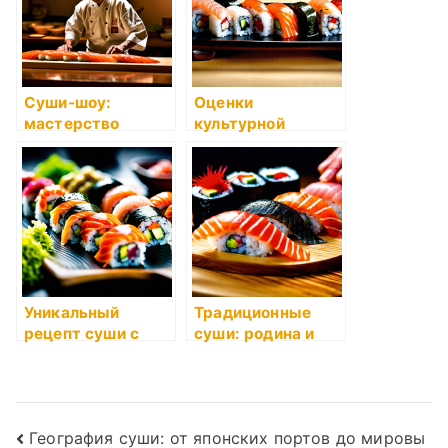
Суши-шоу:
Оценки
мастерство
культурной
приготовления на
значимости суши
глазах у гостей
в Японии и за
рубежом
Уникальный
Традиционные
рецепт суши с
суши: родина и
окунем и авокадо
достоинства
Навигация
География суши: от японских портов до мировы