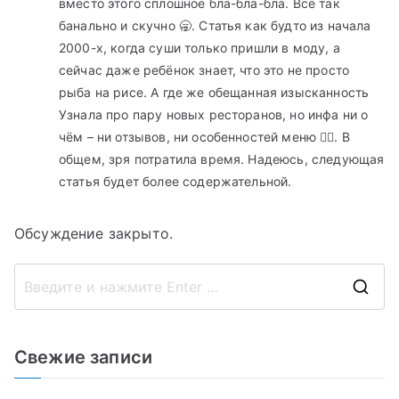
вместо этого сплошное бла-бла-бла. Всё так
банально и скучно 🥱. Статья как будто из начала
2000-х, когда суши только пришли в моду, а
сейчас даже ребёнок знает, что это не просто
рыба на рисе. А где же обещанная изысканность
Узнала про пару новых ресторанов, но инфа ни о
чём – ни отзывов, ни особенностей меню 🤷‍♀️. В
общем, зря потратила время. Надеюсь, следующая
статья будет более содержательной.
Обсуждение закрыто.
П
о
и
Свежие записи
с
к