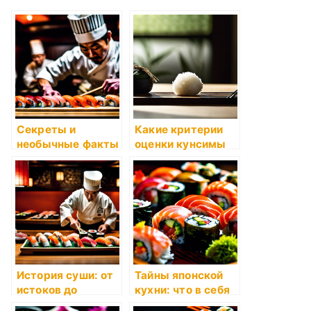
Секреты и
Какие критерии
необычные факты
оценки кунсимы
о суши
(рисовая
шарика)?
История суши: от
Тайны японской
истоков до
кухни: что в себя
современности
заключают суши?