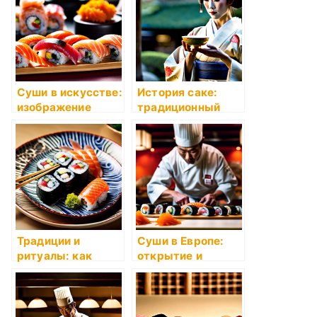
года?
Суши в искусстве:
История саке:
изображение
традиционный
пищи в живописи
японский напиток
и фотографии
Традиции и
Суши в Европе:
ритуалы: как
открытие и
правильно есть
популяризация
суши?