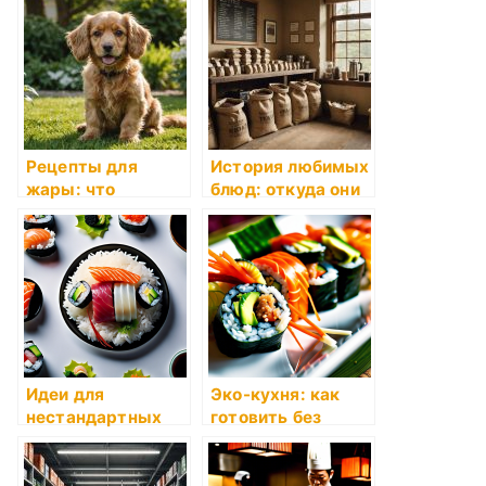
Рецепты для
История любимых
жары: что
блюд: откуда они
готовить летом
пришли
Идеи для
Эко-кухня: как
нестандартных
готовить без
рецептов суши
отходов