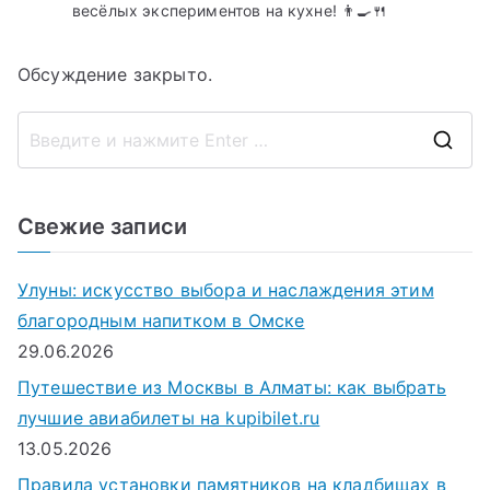
весёлых экспериментов на кухне! 👨‍🍳🍴
Обсуждение закрыто.
П
о
и
Свежие записи
с
к
Улуны: искусство выбора и наслаждения этим
д
благородным напитком в Омске
л
29.06.2026
я
Путешествие из Москвы в Алматы: как выбрать
:
лучшие авиабилеты на kupibilet.ru
13.05.2026
Правила установки памятников на кладбищах в