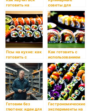
готовить на
советы для
основе семейных
новичков
рецептов
Псы на кухне: как
Как готовить с
готовить с
использованием
домашними
мультиварки
питомцами
Готовим без
Гастрономические
глютена: идеи для
эксперименты на