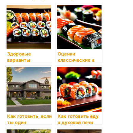
рецептов
кухне
Здоровые
Оценки
варианты
классических и
любимых блюд
авторских суши-
рецептов
Как готовить, если
Как готовить еду
ты один
в духовой печи