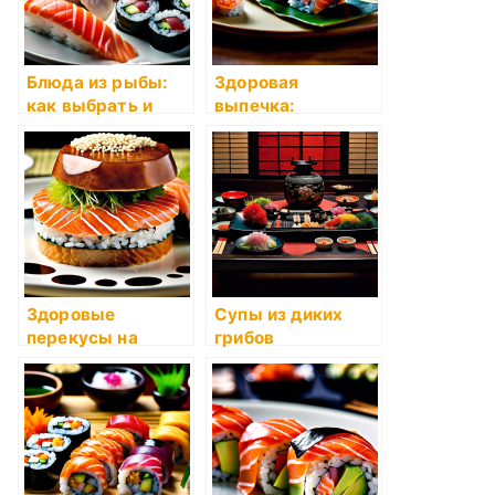
Блюда из рыбы:
Здоровая
как выбрать и
выпечка:
приготовить
полезные
десерты
Здоровые
Супы из диких
перекусы на
грибов
каждый день