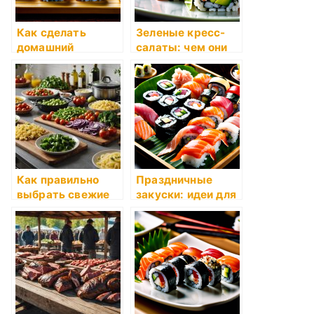
Как сделать
Зеленые кресс-
домашний
салаты: чем они
постный сыр
полезны?
Как правильно
Праздничные
выбрать свежие
закуски: идеи для
продукты
стола