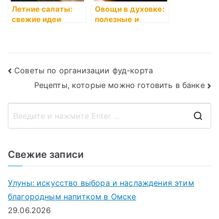
Летние салаты:
Овощи в духовке:
свежие идеи
полезные и
вкусные идеи
Навигация
Советы по организации фуд-корта
Рецепты, которые можно готовить в банке
по
записям
П
о
и
Свежие записи
с
к
Улуны: искусство выбора и наслаждения этим
д
благородным напитком в Омске
л
29.06.2026
я