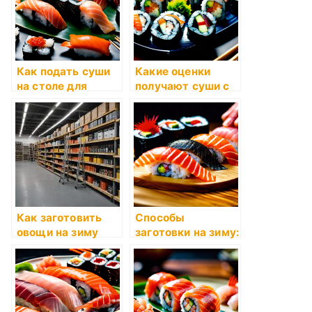
Как подать суши
Какие оценки
на столе для
получают суши с
впечатляющего
натуральными
эффекта?
ингредиентами?
Как заготовить
Способы
овощи на зиму
заготовки на зиму:
полезные советы