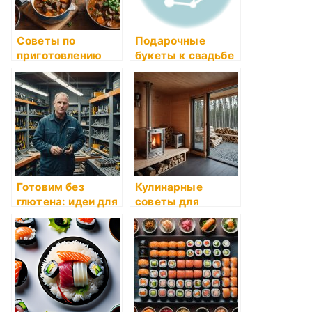
Советы по
Подарочные
приготовлению
букеты к свадьбе
блюд с
BuketOnline:
использованием
искусство
риса
создания
цветочных
композиций для
особого дня
Готовим без
Кулинарные
глютена: идеи для
советы для
рецептов
новичков