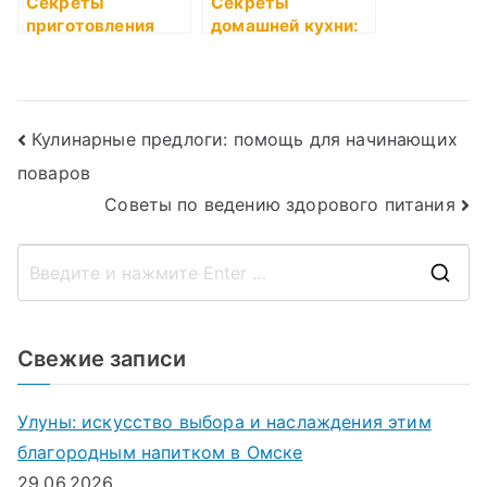
Секреты
Секреты
приготовления
домашней кухни:
соусов
что учесть
Навигация
Кулинарные предлоги: помощь для начинающих
поваров
по
Советы по ведению здорового питания
записям
П
о
и
Свежие записи
с
к
Улуны: искусство выбора и наслаждения этим
д
благородным напитком в Омске
л
29.06.2026