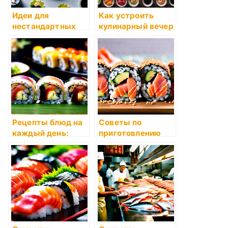
Идеи для
Как устроить
нестандартных
кулинарный вечер
рецептов суши
с друзьями
Рецепты блюд на
Советы по
каждый день:
приготовлению
затраты и
дешевых блюд
множественность