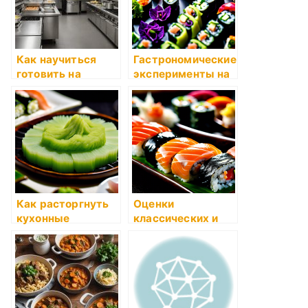
Как научиться
Гастрономические
готовить на
эксперименты на
примере любимых
кухне
рецептов
Как расторгнуть
Оценки
кухонные
классических и
привычки
авторских суши-
рецептов