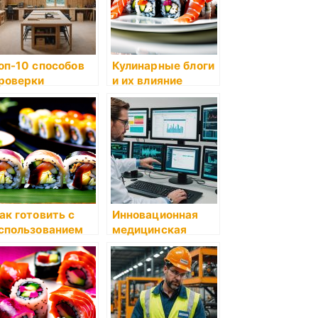
оп-10 способов
Кулинарные блоги
роверки
и их влияние
вежести
родуктов
ак готовить с
Инновационная
спользованием
медицинская
ультиварки
информационная
система MEDODS:
Полное
руководство