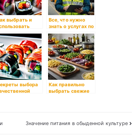
ак выбрать и
Все, что нужно
спользовать
знать о услугах по
роматические
охране труда от
асла
ПромМаш Тест
екреты выбора
Как правильно
ачественной
выбрать свежие
ыбы для суши
продукты
и
Значение питания в обыденной культуре