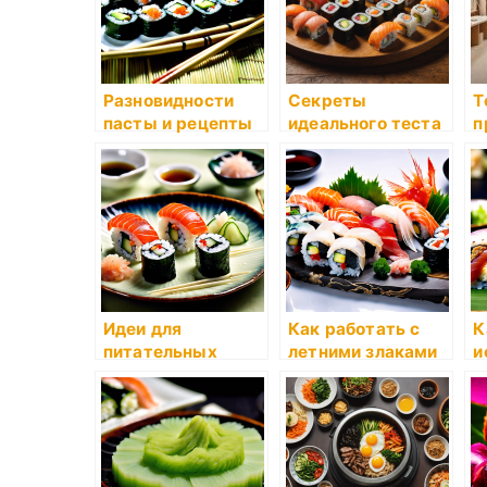
Разновидности
Секреты
Т
пасты и рецепты
идеального теста
п
с ней
для пирогов
с
п
Идеи для
Как работать с
К
питательных
летними злаками
и
завтраков перед
м
тренировкой