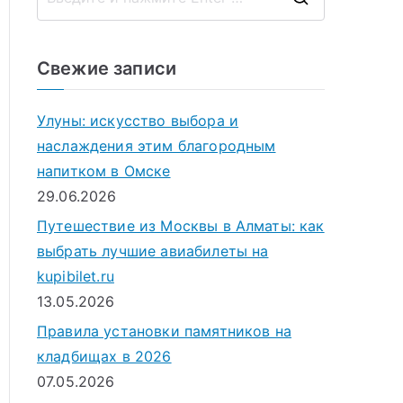
П
о
и
Свежие записи
с
к
Улуны: искусство выбора и
д
наслаждения этим благородным
л
напитком в Омске
я
29.06.2026
:
Путешествие из Москвы в Алматы: как
выбрать лучшие авиабилеты на
kupibilet.ru
13.05.2026
Правила установки памятников на
кладбищах в 2026
07.05.2026