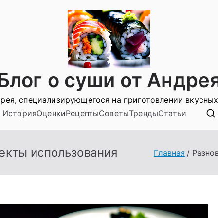
Блог о суши от Андре
рея, специализирующегося на приготовлении вкусных
История
Оценки
Рецепты
Советы
Тренды
Статьи
пекты использования
Главная
Разно