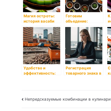
Магия остроты:
Готовим
К
история васаби
объедение:
и
проверьте свои
а
умы
м
Удобство и
Регистрация
С
эффективность:
товарного знака в
к
Заказ контейнера
Кыргызстане:
р
для вывоза
пошаговое
строительного
руководство от
мусора в Москве
LEX
Навигация
Непредсказуемые комбинации в кулинари
по