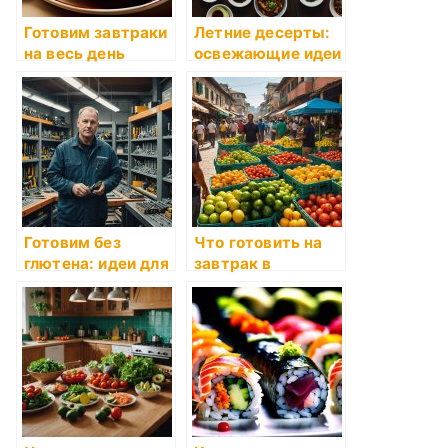
Готовим завтраки
Летние десерты:
на весь день
освежающие идеи
Готовим без
Что готовить на
глютена: идеи для
завтрак в
рецептов
выходные