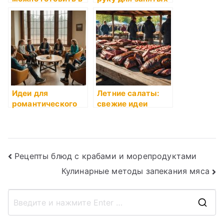
банке
людей
Идеи для
Летние салаты:
романтического
свежие идеи
ужина
Навигация
Рецепты блюд с крабами и морепродуктами
Кулинарные методы запекания мяса
по
записям
П
о