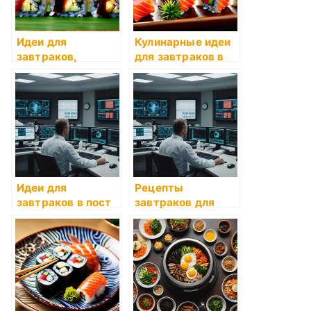
Идеи для
Кулинарные идеи
завтраков,
для завтраков в
которые зарядят
пост
энергией
Идеи для
Рецепты
завтраков в пост
завтраков для
трудовых будней