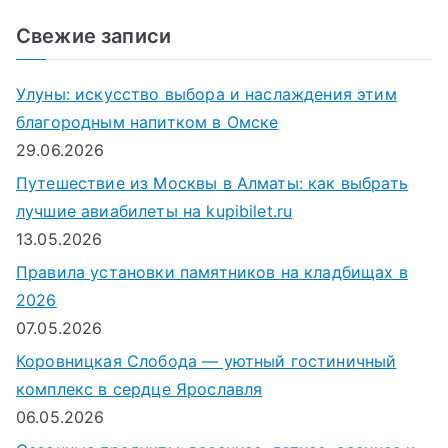
и
Свежие записи
с
к
Улуны: искусство выбора и наслаждения этим
д
благородным напитком в Омске
л
29.06.2026
я
Путешествие из Москвы в Алматы: как выбрать
:
лучшие авиабилеты на kupibilet.ru
13.05.2026
Правила установки памятников на кладбищах в
2026
07.05.2026
Коровницкая Слобода — уютный гостиничный
комплекс в сердце Ярославля
06.05.2026