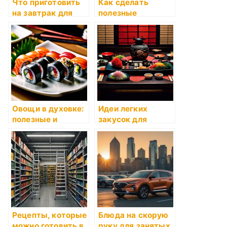
Что приготовить
Как сделать
на завтрак для
полезные
детей
рационы для
похудения
Овощи в духовке:
Идеи легких
полезные и
закусок для
вкусные идеи
пикника
Рецепты, которые
Блюда на скорую
можно готовить в
руку для занятых