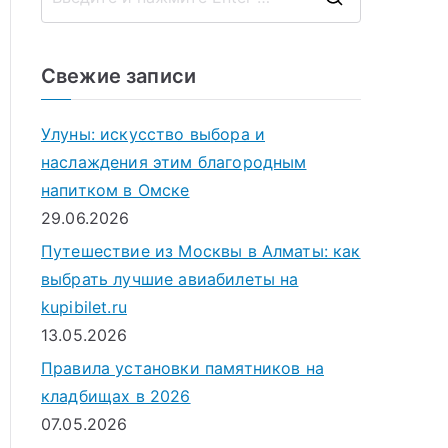
П
о
и
Свежие записи
с
к
Улуны: искусство выбора и
д
наслаждения этим благородным
л
напитком в Омске
я
29.06.2026
:
Путешествие из Москвы в Алматы: как
выбрать лучшие авиабилеты на
kupibilet.ru
13.05.2026
Правила установки памятников на
кладбищах в 2026
07.05.2026