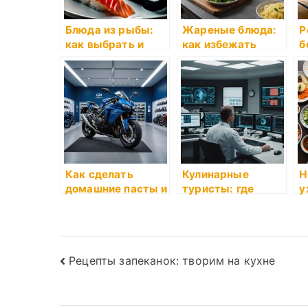
Блюда из рыбы:
Жареные блюда:
Р
как выбрать и
как избежать
б
приготовить
лишнего жира
Как сделать
Кулинарные
Н
домашние пасты и
туристы: где
у
соусы
попробовать
л
местные блюда
к
Навигация
Рецепты запеканок: творим на кухне
по