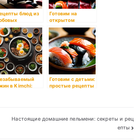
ецепты блюд из
Готовим на
обовых
открытом
воздухе: советы
езабываемый
Готовим с детьми:
жин в Kimchi:
простые рецепты
учшие блюда
орейской кухни
Настоящие домашние пельмени: секреты и рец
епты