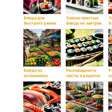
Блюда для
Самые простые
Т
быстрого ужина
блюда на завтрак
б
в
Блюда из
Разновидности
Р
оставшихся
пасты и рецепты
з
продуктов
с ней
н