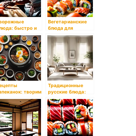
ворожные
Вегетарианские
люда: быстро и
блюда для
кусно
начинающих
ецепты
Традиционные
апеканок: творим
русские блюда:
а кухне
рецепты и
история