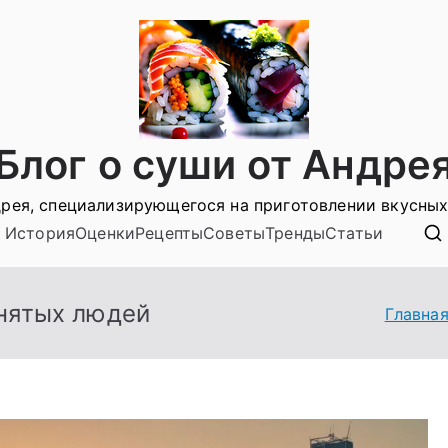
Блог о суши от Андре
рея, специализирующегося на приготовлении вкусных
История
Оценки
Рецепты
Советы
Тренды
Статьи
анятых людей
Главна