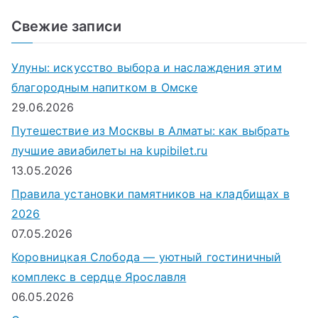
и
Свежие записи
с
к
Улуны: искусство выбора и наслаждения этим
д
благородным напитком в Омске
л
29.06.2026
я
Путешествие из Москвы в Алматы: как выбрать
:
лучшие авиабилеты на kupibilet.ru
13.05.2026
Правила установки памятников на кладбищах в
2026
07.05.2026
Коровницкая Слобода — уютный гостиничный
комплекс в сердце Ярославля
06.05.2026