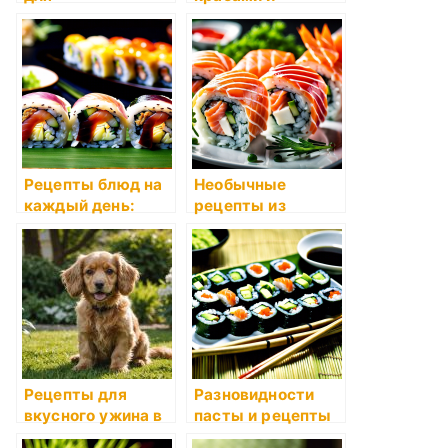
романтического
морепродуктами
вечера
Рецепты блюд на
Необычные
каждый день:
рецепты из
затраты и
картофеля
множественность
Рецепты для
Разновидности
вкусного ужина в
пасты и рецепты
одиночестве
с ней