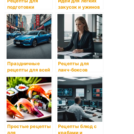
Рецепты для
Идеи для легких
подготовки
закусок и ужинов
обедов для всей
семьи
Праздничные
Рецепты для
рецепты для всей
ланч-боксов
семьи
Простые рецепты
Рецепты блюд с
для
крабами и