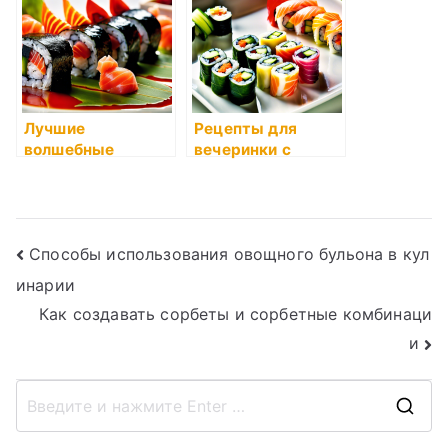
Лучшие
Рецепты для
волшебные
вечеринки с
рецепты для
друзьями
веганов
Навигация
Способы использования овощного бульона в кул
инарии
по
Как создавать сорбеты и сорбетные комбинаци
записям
и
П
о