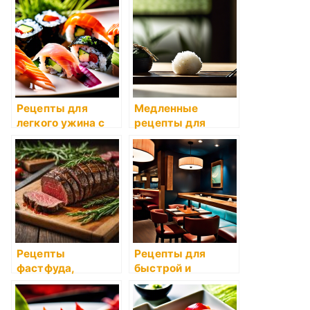
Рецепты для
Медленные
легкого ужина с
рецепты для
букетом
мультиварки
Рецепты
Рецепты для
фастфуда,
быстрой и
которыми можно
вкусной пасты
удивить