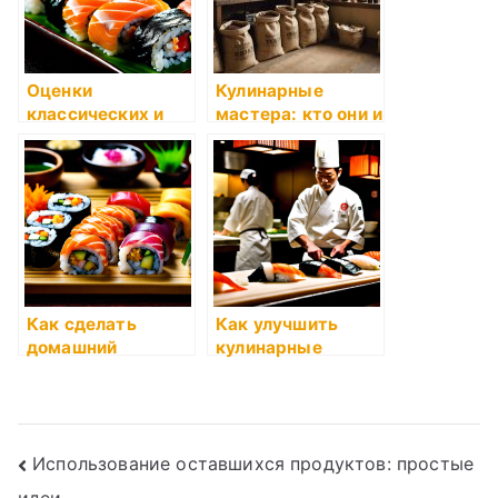
Оценки
Кулинарные
классических и
мастера: кто они и
авторских суши-
чем знамениты
рецептов
Как сделать
Как улучшить
домашний
кулинарные
постный сыр
навыки
Навигация
Использование оставшихся продуктов: простые