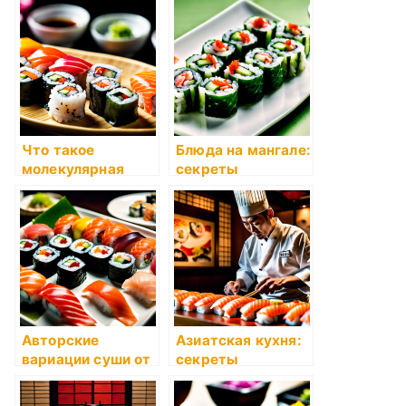
Что такое
Блюда на мангале:
молекулярная
секреты
кухня
профессионалов
Авторские
Азиатская кухня:
вариации суши от
секреты
известных шеф-
приготовления
поваров