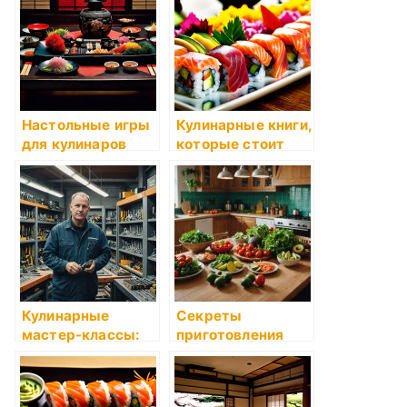
Настольные игры
Кулинарные книги,
для кулинаров
которые стоит
прочитать
Кулинарные
Секреты
мастер-классы:
приготовления
стоит ли идти
идеального
бульона