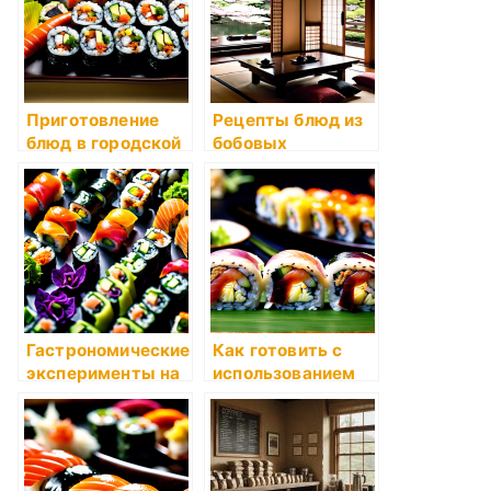
Приготовление
Рецепты блюд из
блюд в городской
бобовых
квартире
Гастрономические
Как готовить с
эксперименты на
использованием
кухне
мультиварки