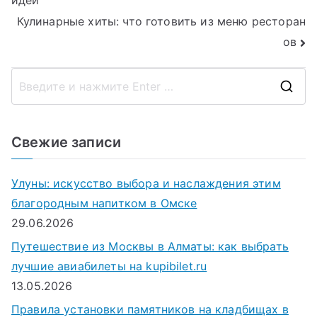
идеи
по
Кулинарные хиты: что готовить из меню ресторан
записям
ов
П
о
и
Свежие записи
с
к
Улуны: искусство выбора и наслаждения этим
д
благородным напитком в Омске
л
29.06.2026
я
Путешествие из Москвы в Алматы: как выбрать
:
лучшие авиабилеты на kupibilet.ru
13.05.2026
Правила установки памятников на кладбищах в