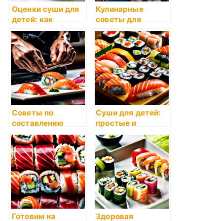
Оценки суши для
Кулинарные
детей: как
советы для
выбрать
снижения
безопасные
расходов
варианты?
Советы по
Суши для детей:
составлению
простые и
рациона для
вкусные рецепты
вегетарианцев
Готовим на
Здоровая