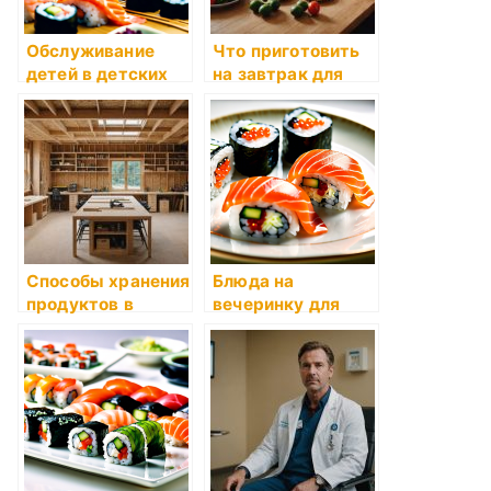
Обслуживание
Что приготовить
детей в детских
на завтрак для
садах: идеи и
детей
рецепты
Способы хранения
Блюда на
продуктов в
вечеринку для
холодильнике
детей