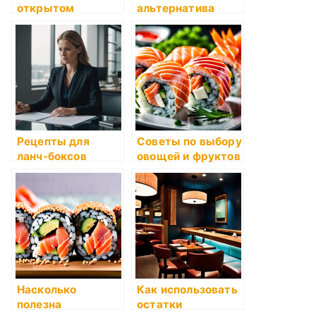
открытом
альтернатива
воздухе: советы
суши: какие
продукты
подходят для
приготовления
роллов без сыра и
риса?
Рецепты для
Советы по выбору
ланч-боксов
овощей и фруктов
в магазине
Насколько
Как использовать
полезна
остатки