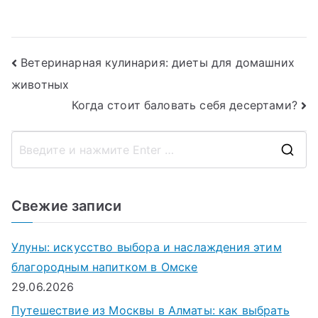
замороженная
продуктов
еда?
Навигация
Ветеринарная кулинария: диеты для домашних
животных
по
Когда стоит баловать себя десертами?
записям
П
о
и
Свежие записи
с
к
Улуны: искусство выбора и наслаждения этим
д
благородным напитком в Омске
л
29.06.2026
я
Путешествие из Москвы в Алматы: как выбрать
: