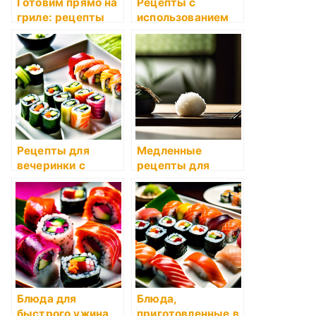
Готовим прямо на
Рецепты с
гриле: рецепты
использованием
суперфудов
Рецепты для
Медленные
вечеринки с
рецепты для
друзьями
мультиварки
Блюда для
Блюда,
быстрого ужина
приготовленные в