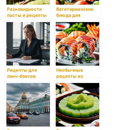
Разновидности
Вегетарианские
пасты и рецепты
блюда для
с ней
начинающих
Рецепты для
Необычные
ланч-боксов
рецепты из
картофеля