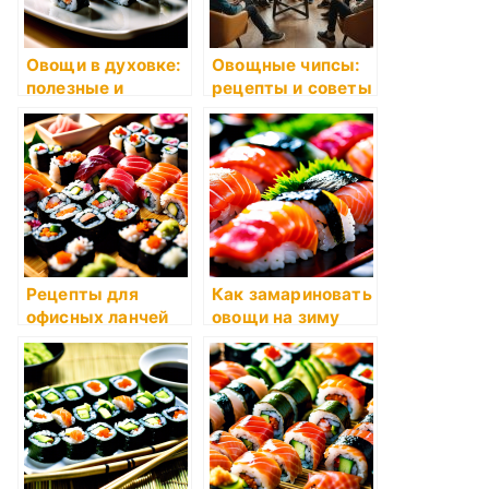
Овощи в духовке:
Овощные чипсы:
полезные и
рецепты и советы
вкусные идеи
Рецепты для
Как замариновать
офисных ланчей
овощи на зиму