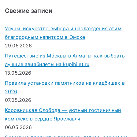
и
Свежие записи
с
к
Улуны: искусство выбора и наслаждения этим
д
благородным напитком в Омске
л
29.06.2026
я
Путешествие из Москвы в Алматы: как выбрать
:
лучшие авиабилеты на kupibilet.ru
13.05.2026
Правила установки памятников на кладбищах в
2026
07.05.2026
Коровницкая Слобода — уютный гостиничный
комплекс в сердце Ярославля
06.05.2026