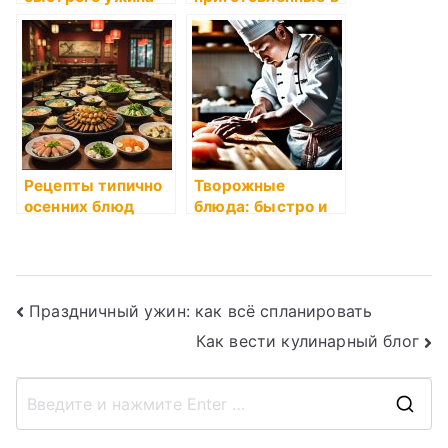
аэрогриле
Рецепты типично
Творожные
осенних блюд
блюда: быстро и
вкусно
Навигация
Праздничный ужин: как всё спланировать
Как вести кулинарный блог
по
записям
П
о