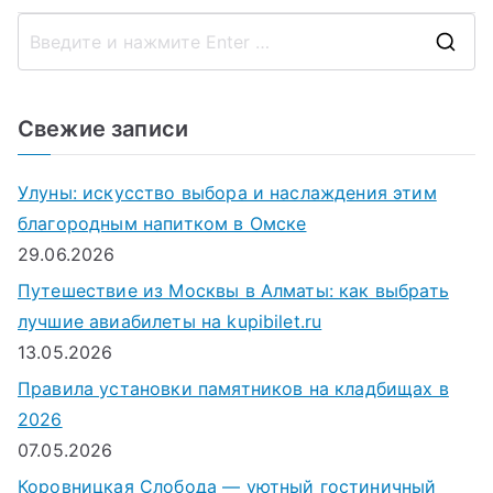
записям
П
о
и
Свежие записи
с
к
Улуны: искусство выбора и наслаждения этим
д
благородным напитком в Омске
л
29.06.2026
я
Путешествие из Москвы в Алматы: как выбрать
:
лучшие авиабилеты на kupibilet.ru
13.05.2026
Правила установки памятников на кладбищах в
2026
07.05.2026
Коровницкая Слобода — уютный гостиничный