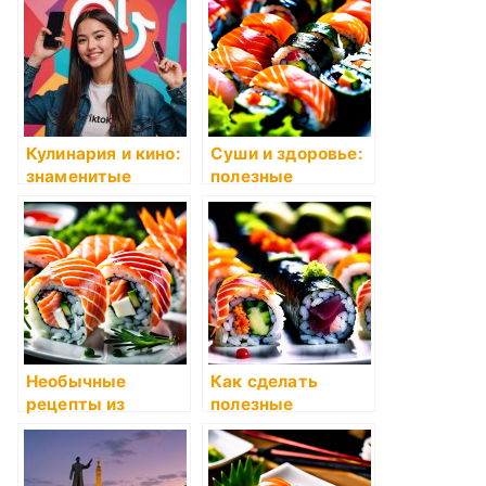
Кулинария и кино:
Суши и здоровье:
знаменитые
полезные
блюда из фильмов
свойства и
питательность
Необычные
Как сделать
рецепты из
полезные
картофеля
рационы для
похудения