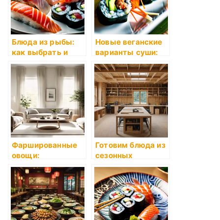
Блюда из рыбы:
Новые веганские
как выбрать и
варианты суши:
приготовить
преимущества и
популярность
Фаршированные
Готовим блюда из
овощи:
сезонных
оригинальные
продуктов
рецепты