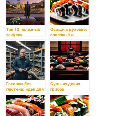
Топ 10 полезных
Овощи в духовке:
закусок
полезные и
вкусные идеи
Готовим без
Супы из диких
глютена: идеи для
грибов
рецептов