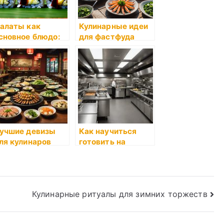
алаты как
Кулинарные идеи
сновное блюдо:
для фастфуда
азнообразие и
кус
учшие девизы
Как научиться
ля кулинаров
готовить на
примере любимых
рецептов
Кулинарные ритуалы для зимних торжеств