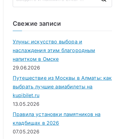
П
о
и
Свежие записи
с
к
Улуны: искусство выбора и
д
наслаждения этим благородным
л
напитком в Омске
я
29.06.2026
:
Путешествие из Москвы в Алматы: как
выбрать лучшие авиабилеты на
kupibilet.ru
13.05.2026
Правила установки памятников на
кладбищах в 2026
07.05.2026