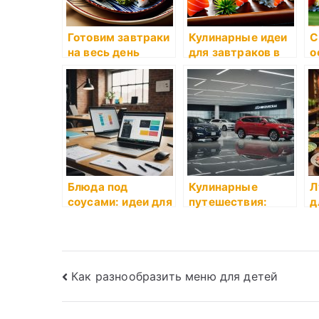
Готовим завтраки
Кулинарные идеи
С
на весь день
для завтраков в
о
пост
р
в
Блюда под
Кулинарные
Л
соусами: идеи для
путешествия:
д
ужина
экзотические
специи
Навигация
Как разнообразить меню для детей
по