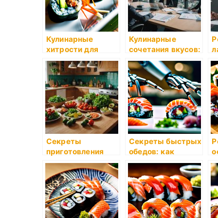
Кулинарные
Кулинарные
Р
хитрости для
сочетания вкусов:
л
праздников
советы и примеры
Секреты
Секреты быстрых
Р
приготовления
обедов: как
о
идеального
организоваться
бульона