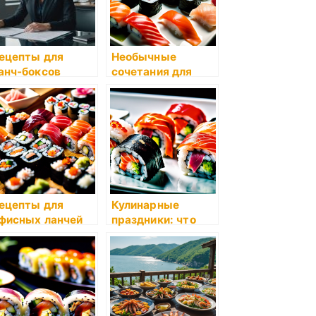
ецепты для
Необычные
анч-боксов
сочетания для
салатов
ецепты для
Кулинарные
фисных ланчей
праздники: что
приготовить к
идеальному ужину