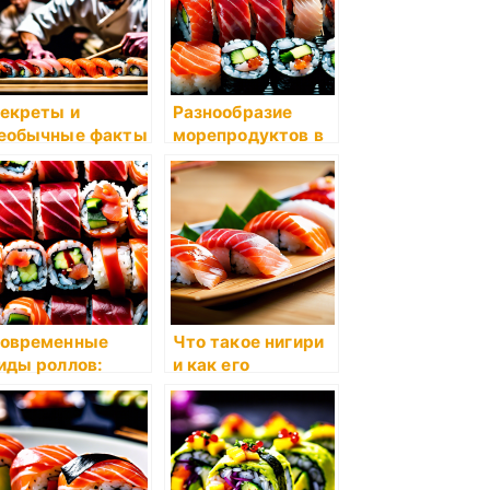
екреты и
Разнообразие
еобычные факты
морепродуктов в
 суши
суши
овременные
Что такое нигири
иды роллов:
и как его
бзор актуальных
правильно есть?
ариаций