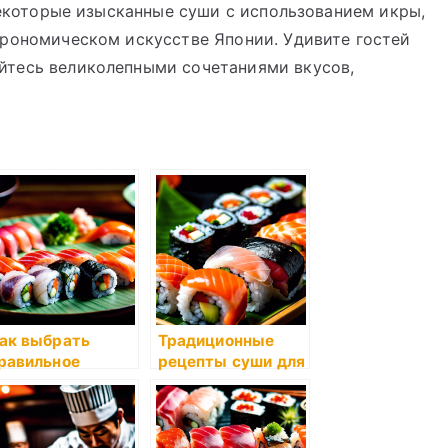
 некоторые изысканные суши с использованием икры,
трономическом искусстве Японии. Удивите гостей
йтесь великолепными сочетаниями вкусов,
!
ак выбрать
Традиционные
равильное
рецепты суши для
очетание
начинающих
нгредиентов для
уши?