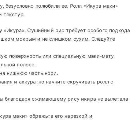
у, безусловно полюбили ее. Ролл «Икура маки»
 текстур.
кру «Икура». Сушийный рис требует особого подхода
лишком мокрым и не слишком сухим. Следуйте
скую поверхность или специальную маки-мату.
льной полосе.
 на нижнюю часть нори.
вания и аккуратно начните скручивать ролл с
обы благодаря сжимающему рису икира не вылетала
кура маки» обрежьте его нарезкой и