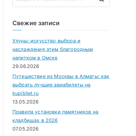
П
о
и
Свежие записи
с
к
Улуны: искусство выбора и
д
наслаждения этим благородным
л
напитком в Омске
я
29.06.2026
:
Путешествие из Москвы в Алматы: как
выбрать лучшие авиабилеты на
kupibilet.ru
13.05.2026
Правила установки памятников на
кладбищах в 2026
07.05.2026