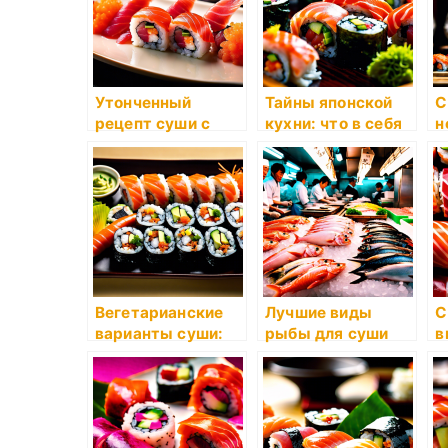
Утонченный
Тайны японской
С
рецепт суши с
кухни: что в себя
н
тунцом и икрой
заключают суши?
о
Вегетарианские
Лучшие виды
С
варианты суши:
рыбы для суши
в
идеальный выбор
о
для любителей
в
здорового питания