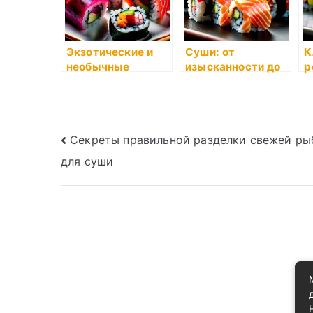
Экзотические и
Суши: от
К
необычные
изысканности до
р
ингредиенты в
универсальности
л
суши
Навигация
Секреты правильной разделки свежей ры
для суши
по
записям