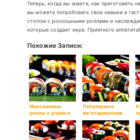
Теперь, когда вы знаете, как приготовить
вы можете попробовать свои навыки в гас
столом с роскошными роллами и наслажда
которые создает икра. Приятного аппетита
Похожие Записи:
Изысканные
Популярные
К
роллы с угрем и
вегетарианские
п
омлетом
варианты суши
с
и
с