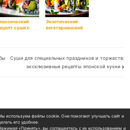
лассический
Экзотический
ецепт суши с
вегетарианский
ососем и авокадо
ролл с манго и
авокадо
бы
Суши для специальных праздников и торжеств:
эксклюзивные рецепты японской кухни
Мы используем файлы cookie. Они помогают улучшать сайт и
делать его удобнее.
Нажимая «Принять», вы соглашаетесь с их использованием и