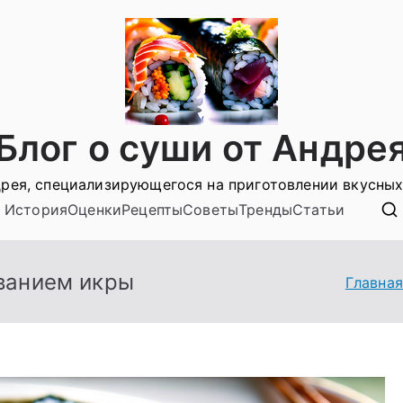
Блог о суши от Андре
рея, специализирующегося на приготовлении вкусных
История
Оценки
Рецепты
Советы
Тренды
Статьи
ванием икры
Главная