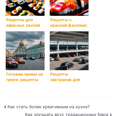
Рецепты для
Рецепты с
офисных ланчей
красной фасолью:
как готовить
Готовим прямо на
Рецепты
гриле: рецепты
завтраков для
всей семьи
Навигация
Как стать более креативным на кухне?
Как улучшать вкус традиционных блюд