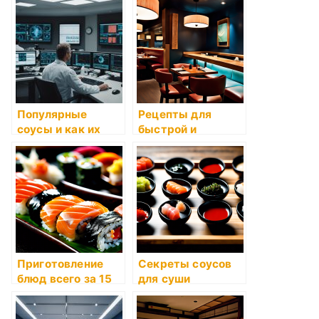
Популярные
Рецепты для
соусы и как их
быстрой и
готовить
вкусной пасты
Приготовление
Секреты соусов
блюд всего за 15
для суши
минут