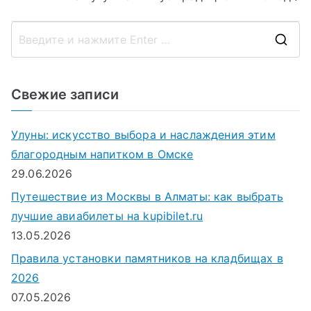
по
записям
П
о
и
Свежие записи
с
к
Улуны: искусство выбора и наслаждения этим
д
благородным напитком в Омске
л
29.06.2026
я
Путешествие из Москвы в Алматы: как выбрать
:
лучшие авиабилеты на kupibilet.ru
13.05.2026
Правила установки памятников на кладбищах в
2026
07.05.2026