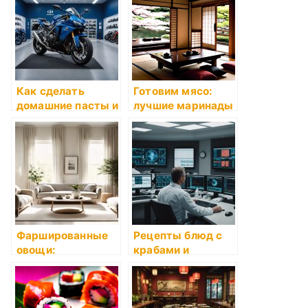
Как сделать
Готовим мясо:
домашние пасты и
лучшие маринады
соусы
Фаршированные
Рецепты блюд с
овощи:
крабами и
оригинальные
морепродуктами
рецепты