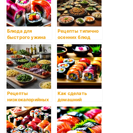
Блюда для
Рецепты типично
быстрого ужина
осенних блюд
Рецепты
Как сделать
низкокалорийных
домашний
блюд
постный сыр